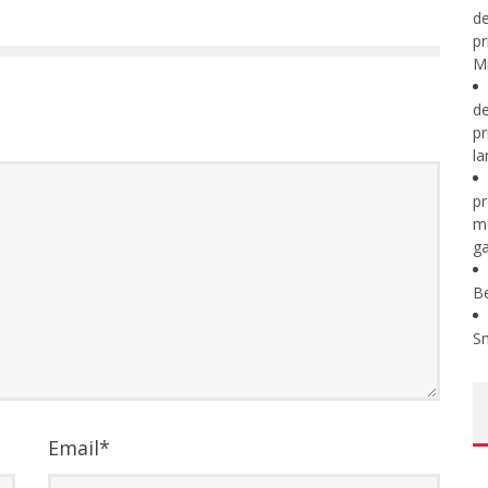
de
pr
Mi
de
pr
la
pr
m
ga
B
S
Email
*