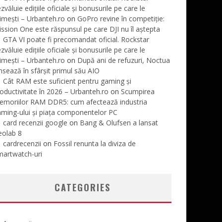
zvăluie edițiile oficiale și bonusurile pe care le
imești – Urbanteh.ro
on
GoPro revine în competiție:
ssion One este răspunsul pe care DJI nu îl aștepta
GTA VI poate fi precomandat oficial. Rockstar
zvăluie edițiile oficiale și bonusurile pe care le
imești – Urbanteh.ro
on
După ani de refuzuri, Noctua
nsează în sfârșit primul său AIO
Cât RAM este suficient pentru gaming și
oductivitate în 2026 – Urbanteh.ro
on
Scumpirea
emoriilor RAM DDR5: cum afectează industria
ming-ului și piața componentelor PC
card recenzii google
on
Bang & Olufsen a lansat
eolab 8
cardrecenzii
on
Fossil renunta la diviza de
martwatch-uri
CATEGORIES