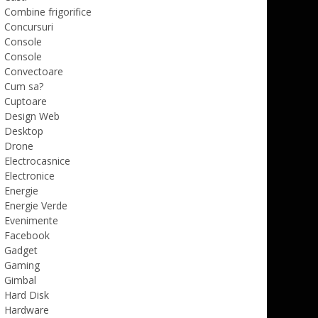
Combine frigorifice
Concursuri
Console
Console
Convectoare
Cum sa?
Cuptoare
Design Web
Desktop
Drone
Electrocasnice
Electronice
Energie
Energie Verde
Evenimente
Facebook
Gadget
Gaming
Gimbal
Hard Disk
Hardware