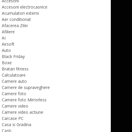
Accesorii
Accesorii electrocasnice
Acumulatori externi
Aer conditionat
Afacerea Zilei
Afiliere
AI
Airsoft
Auto
Black Friday
Boxe
Bratari fitness
Calculatoare
Camere auto
Camere de supraveghere
Camere foto
Camere foto Mirrorless
Camere video
Camere video actiune
Carcase PC
Casa si Gradina
Casti