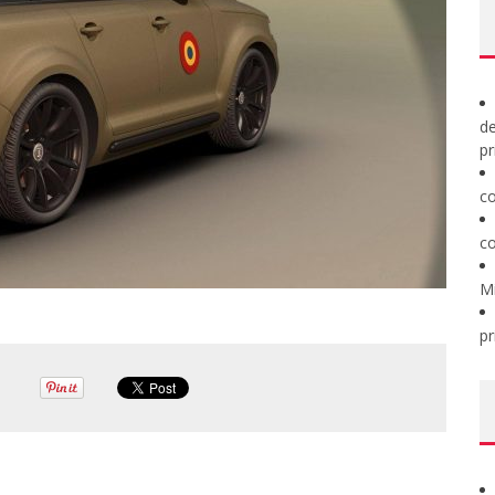
de
pr
co
co
M
pr