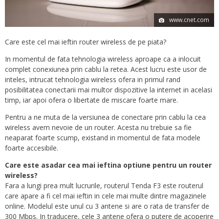
www.cnet.com
Care este cel mai ieftin router wireless de pe piata?
In momentul de fata tehnologia wireless aproape ca a inlocuit
complet conexiunea prin cablu la retea. Acest lucru este usor de
inteles, intrucat tehnologia wireless ofera in primul rand
posibilitatea conectarii mai multor dispozitive la internet in acelasi
timp, iar apoi ofera o libertate de miscare foarte mare.
Pentru a ne muta de la versiunea de conectare prin cablu la cea
wireless avem nevoie de un router. Acesta nu trebuie sa fie
neaparat foarte scump, existand in momentul de fata modele
foarte accesibile.
Care este asadar cea mai ieftina optiune pentru un router
wireless?
Fara a lungi prea mult lucrurile, routerul Tenda F3 este routerul
care apare a fi cel mai ieftin in cele mai multe dintre magazinele
online. Modelul este unul cu 3 antene si are o rata de transfer de
300 Mbps. In traducere, cele 3 antene ofera o putere de acoperire