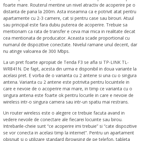
foarte mare. Routerul mentine un nivel atractiv de acoperire pe o
distanta de pana la 200m. Asta inseamna ca e potrivit atat pentru
apartamente cu 2-3 camere, cat si pentru case sau birouri. Atuul
sau principal este fara dubiu puterea de acoperire. Trebuie sa
mentionam ca rata de transfer e ceva mai mica in realitate decat
cea mentionata de producator. Aceasta scade proportional cu
numarul de dispozitive conectate. Nivelul ramane unul decent, dar
nu atinge valoarea de 300 Mbps.
La un pret foarte apropiat de Tenda F3 se afla si TP-LINK TL-
WR841N. De fapt, acesta din urma e disponibil in doua variante la
acelasi pret. E vorba de o varianta cu 2 antene si una cu o singura
antena. Varianta cu 2 antene este potrivita pentru locuintele in
care e nevoie de o acoperire mai mare, in timp ce varianta cu o
singura antena este foarte ok pentru locurile in care e nevoie de
wireless intr-o singura camera sau intr-un spatiu mai restrans.
Un router wireless este o alegere ce trebuie facuta avand in
vedere nevoile de conectare ale fiecarei locuinte sau birou.
Intrebarile-cheie sunt “ce acoperire imi trebuie” si “cate dispozitive
se vor conecta in acelasi timp la internet”. Pentru un apartament
obisnuit si o utilizare standard (browsing de pe telefon, tableta