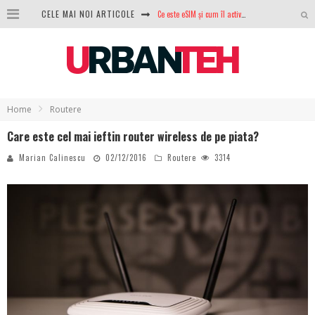
CELE MAI NOI ARTICOLE
Ce este eSIM și cum îl activezi pe telefon? Ghid complet pentru Android și iPhone
100 GB de internet mobil gratuit de la Orange. Fără contract, fără acte și fără obligații
LG lansează televizoarele OLED evo, QNED evo și Micro RGB pentru 2026
După ani de refuzuri, Noctua lansează în sfârșit primul său AIO
Home
Routere
GoPro revine în competiție: Mission One este răspunsul pe care DJI nu îl aștepta
Care este cel mai ieftin router wireless de pe piata?
Analiza producției fotovoltaice în România – cât produce un sistem solar pe timp de iarnă?
Marian Calinescu
02/12/2016
Routere
3314
NVIDIA avertizează: memoria RAM și SSD-urile ar putea deveni și mai scumpe în perioada următoare
GTA VI poate fi precomandat oficial. Rockstar dezvăluie edițiile oficiale și bonusurile pe care le primești