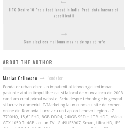
HTC Desire 10 Pro a fost lansat in India: Pret, data lansare si
specificatii
Cum alegi cea mai buna masina de spalat rufe
ABOUT THE AUTHOR
Fondator
Marian Calinescu
Fondator urbanteh.ro Un impatimit al tehnologiei imi impart
pasiunile atat in timpul liber cat si la locul de munca inca din 2008
cand am creat primul website. Scriu despre tehnologie in general
si lucrez in domeniul IT/Marketing la un cunoscut site de comert
online din Romania. Lucrez cu un Laptop Lenovo Legion - i7
7700HQ, 15,6" FHD, 8GB DDR4, 240GB SSD + 1TB HDD, nVidia
GTX 1050 Ti 4GB - cu un TV LG 49UF6907, Smart, Ultra HD, IPS