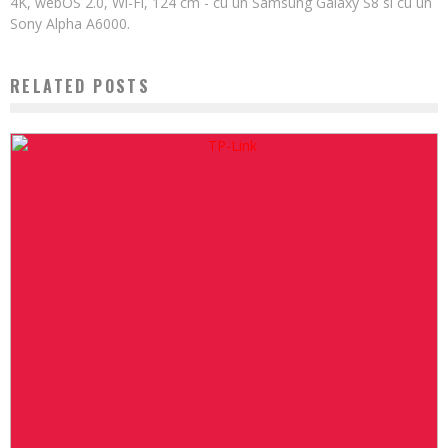
4K, webOS 2.0, Wi-Fi, 124 cm - cu un Samsung Galaxy S8 si cu un
Sony Alpha A6000.
RELATED POSTS