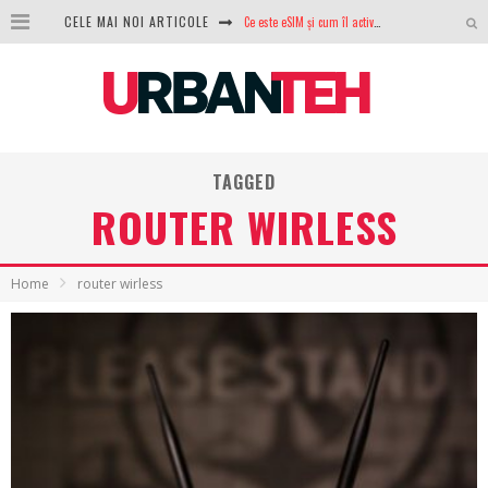
Ce este eSIM și cum îl activezi pe telefon? Ghid complet pentru Android și iPhone
CELE MAI NOI ARTICOLE
100 GB de internet mobil gratuit de la Orange. Fără contract, fără acte și fără obligații
LG lansează televizoarele OLED evo, QNED evo și Micro RGB pentru 2026
După ani de refuzuri, Noctua lansează în sfârșit primul său AIO
TAGGED
GoPro revine în competiție: Mission One este răspunsul pe care DJI nu îl aștepta
ROUTER WIRLESS
Analiza producției fotovoltaice în România – cât produce un sistem solar pe timp de iarnă?
NVIDIA avertizează: memoria RAM și SSD-urile ar putea deveni și mai scumpe în perioada următoare
Home
router wirless
GTA VI poate fi precomandat oficial. Rockstar dezvăluie edițiile oficiale și bonusurile pe care le primești