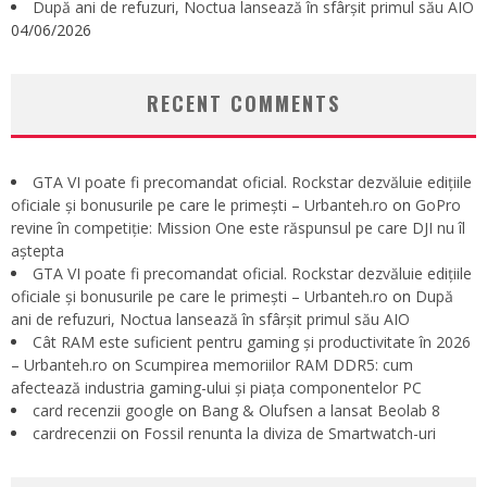
După ani de refuzuri, Noctua lansează în sfârșit primul său AIO
04/06/2026
RECENT COMMENTS
GTA VI poate fi precomandat oficial. Rockstar dezvăluie edițiile
oficiale și bonusurile pe care le primești – Urbanteh.ro
on
GoPro
revine în competiție: Mission One este răspunsul pe care DJI nu îl
aștepta
GTA VI poate fi precomandat oficial. Rockstar dezvăluie edițiile
oficiale și bonusurile pe care le primești – Urbanteh.ro
on
După
ani de refuzuri, Noctua lansează în sfârșit primul său AIO
Cât RAM este suficient pentru gaming și productivitate în 2026
– Urbanteh.ro
on
Scumpirea memoriilor RAM DDR5: cum
afectează industria gaming-ului și piața componentelor PC
card recenzii google
on
Bang & Olufsen a lansat Beolab 8
cardrecenzii
on
Fossil renunta la diviza de Smartwatch-uri