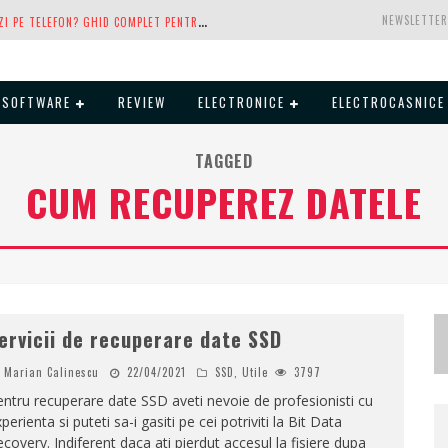
C
E ESTE ESIM ȘI CUM ÎL ACTIVEZI PE TELEFON? GHID COMPLET PENTRU ANDROID ȘI IPHONE
NEWSLETTER
1
00 GB DE INTERNET MOBIL GRATUIT DE LA ORANGE. FĂRĂ CONTRACT, FĂRĂ ACTE ȘI FĂRĂ OBLIGAȚII
SOFTWARE
REVIEW
ELECTRONICE
L
G LANSEAZĂ TELEVIZOARELE OLED EVO, QNED EVO ȘI MICRO RGB PENTRU 2026
ELECTROCASNICE
 LANSEAZĂ ÎN SFÂRȘIT PRIMUL SĂU AIO
TAGGED
CUM RECUPEREZ DATELE
G
OPRO REVINE ÎN COMPETIȚIE: MISSION ONE ESTE RĂSPUNSUL PE CARE DJI NU ÎL AȘTEPTA
A
NALIZA PRODUCȚIEI FOTOVOLTAICE ÎN ROMÂNIA – CÂT PRODUCE UN SISTEM SOLAR PE TIMP DE IARNĂ?
N
VIDIA AVERTIZEAZĂ: MEMORIA RAM ȘI SSD-URILE AR PUTEA DEVENI ȘI MAI SCUMPE ÎN PERIOADA URMĂTOARE
G
TA VI POATE FI PRECOMANDAT OFICIAL. ROCKSTAR DEZVĂLUIE EDIȚIILE OFICIALE ȘI BONUSURILE PE CARE LE PRIMEȘTI
ervicii de recuperare date SSD
Marian Calinescu
22/04/2021
SSD
,
Utile
3797
ntru recuperare date SSD aveti nevoie de profesionisti cu
perienta si puteti sa-i gasiti pe cei potriviti la Bit Data
covery. Indiferent daca ati pierdut accesul la fisiere dupa