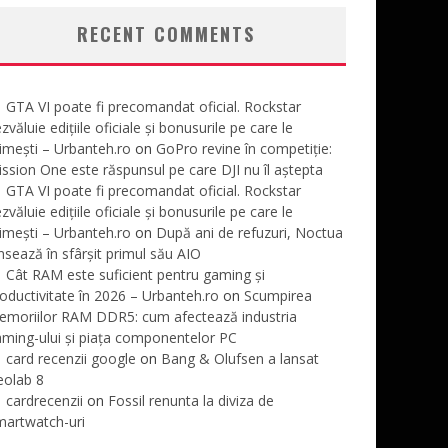
RECENT COMMENTS
GTA VI poate fi precomandat oficial. Rockstar
zvăluie edițiile oficiale și bonusurile pe care le
imești – Urbanteh.ro
on
GoPro revine în competiție:
ssion One este răspunsul pe care DJI nu îl aștepta
GTA VI poate fi precomandat oficial. Rockstar
zvăluie edițiile oficiale și bonusurile pe care le
imești – Urbanteh.ro
on
După ani de refuzuri, Noctua
nsează în sfârșit primul său AIO
Cât RAM este suficient pentru gaming și
oductivitate în 2026 – Urbanteh.ro
on
Scumpirea
emoriilor RAM DDR5: cum afectează industria
ming-ului și piața componentelor PC
card recenzii google
on
Bang & Olufsen a lansat
eolab 8
cardrecenzii
on
Fossil renunta la diviza de
martwatch-uri