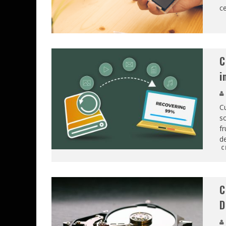
ce
C
i
C
so
fr
de
C
C
D