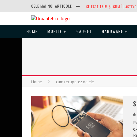
CELE MAI NOI ARTICOLE
HOME
MOBILE
GADGET
HARDWARE
DUPĂ ANI DE REFUZURI, NOCTUA
Home
cum recuperez datele
S
Pe
ex
Re