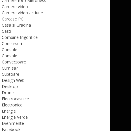
Camere foto Mirrorless
Camere video
Camere video actiune
Carcase PC
Casa si Gradina
Casti
Combine frigorifice
Concursuri
Console
Console
Convectoare
Cum sa?
Cuptoare
Design Web
Desktop
Drone
Electrocasnice
Electronice
Energie
Energie Verde
Evenimente
Facebook