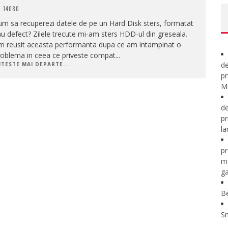
14080
m sa recuperezi datele de pe un Hard Disk sters, formatat
u defect? Zilele trecute mi-am sters HDD-ul din greseala.
m reusit aceasta performanta dupa ce am intampinat o
roblema in ceea ce priveste compat
...
de
ITESTE MAI DEPARTE...
pr
Mi
de
pr
la
pr
m
ga
B
S