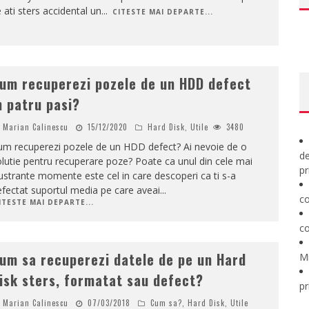
 ati sters accidental un
...
CITESTE MAI DEPARTE...
um recuperezi pozele de un HDD defect
n patru pasi?
Marian Calinescu
15/12/2020
Hard Disk
,
Utile
3480
um recuperezi pozele de un HDD defect? Ai nevoie de o
de
lutie pentru recuperare poze? Poate ca unul din cele mai
pr
ustrante momente este cel in care descoperi ca ti s-a
fectat suportul media pe care aveai
...
co
ITESTE MAI DEPARTE...
co
um sa recuperezi datele de pe un Hard
M
isk sters, formatat sau defect?
pr
Marian Calinescu
07/03/2018
Cum sa?
,
Hard Disk
,
Utile