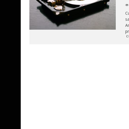
Cu
sa
A
p
C