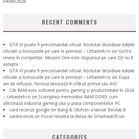
04/06/2026
RECENT COMMENTS
GTA VI poate fi precomandat oficial. Rockstar dezvăluie edițiile
oficiale și bonusurile pe care le primești – Urbanteh.ro
on
GoPro
revine în competiție: Mission One este răspunsul pe care DJI nu îl
aștepta
GTA VI poate fi precomandat oficial. Rockstar dezvăluie edițiile
oficiale și bonusurile pe care le primești – Urbanteh.ro
on
După
ani de refuzuri, Noctua lansează în sfârșit primul său AIO
Cât RAM este suficient pentru gaming și productivitate în 2026
– Urbanteh.ro
on
Scumpirea memoriilor RAM DDR5: cum
afectează industria gaming-ului și piața componentelor PC
card recenzii google
on
Bang & Olufsen a lansat Beolab 8
cardrecenzii
on
Fossil renunta la diviza de Smartwatch-uri
CATEGORIES