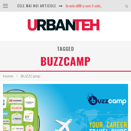
CELE MAI NOI ARTICOLE
Ce este eSIM și cum îl activezi pe telefon? Ghid complet pentru Android și iPhone
100 GB de internet mobil gratuit de la Orange. Fără contract, fără acte și fără obligații
LG lansează televizoarele OLED evo, QNED evo și Micro RGB pentru 2026
După ani de refuzuri, Noctua lansează în sfârșit primul său AIO
TAGGED
GoPro revine în competiție: Mission One este răspunsul pe care DJI nu îl aștepta
BUZZCAMP
Analiza producției fotovoltaice în România – cât produce un sistem solar pe timp de iarnă?
NVIDIA avertizează: memoria RAM și SSD-urile ar putea deveni și mai scumpe în perioada următoare
Home
BUZZCamp
GTA VI poate fi precomandat oficial. Rockstar dezvăluie edițiile oficiale și bonusurile pe care le primești