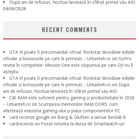
După ani de refuzuri, Noctua lansează în sfârșit primul său AIO
04/06/2026
RECENT COMMENTS
GTA VI poate fi precomandat oficial. Rockstar dezvăluie edițiile
oficiale și bonusurile pe care le primești – Urbanteh.ro
on
GoPro
revine în competiție: Mission One este răspunsul pe care DJI nu îl
aștepta
GTA VI poate fi precomandat oficial. Rockstar dezvăluie edițiile
oficiale și bonusurile pe care le primești – Urbanteh.ro
on
După
ani de refuzuri, Noctua lansează în sfârșit primul său AIO
Cât RAM este suficient pentru gaming și productivitate în 2026
– Urbanteh.ro
on
Scumpirea memoriilor RAM DDR5: cum
afectează industria gaming-ului și piața componentelor PC
card recenzii google
on
Bang & Olufsen a lansat Beolab 8
cardrecenzii
on
Fossil renunta la diviza de Smartwatch-uri