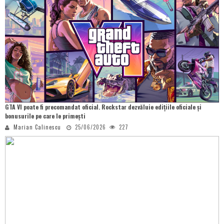
GTA VI poate fi precomandat oficial. Rockstar dezvăluie edițiile oficiale și
bonusurile pe care le primești
Marian Calinescu
25/06/2026
227