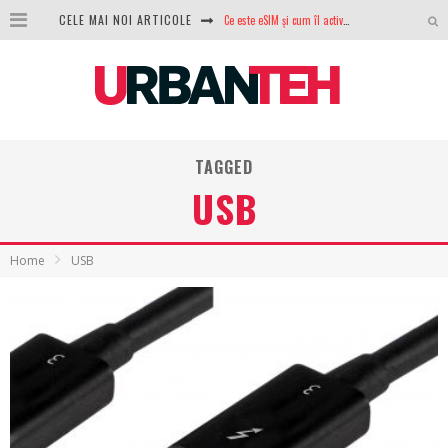
CELE MAI NOI ARTICOLE
100 GB de internet mobil gratuit de la Orange. Fără contract, fără acte și fără obligații
LG lansează televizoarele OLED evo, QNED evo și Micro RGB pentru 2026
După ani de refuzuri, Noctua lansează în sfârșit primul său AIO
GoPro revine în competiție: Mission One este răspunsul pe care DJI nu îl aștepta
TAGGED
USB
Analiza producției fotovoltaice în România – cât produce un sistem solar pe timp de iarnă?
NVIDIA avertizează: memoria RAM și SSD-urile ar putea deveni și mai scumpe în perioada următoare
Home
USB
GTA VI poate fi precomandat oficial. Rockstar dezvăluie edițiile oficiale și bonusurile pe care le primești