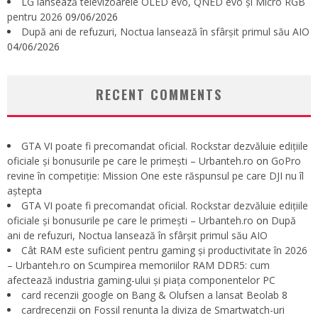
LG lansează televizoarele OLED evo, QNED evo și Micro RGB
pentru 2026
09/06/2026
După ani de refuzuri, Noctua lansează în sfârșit primul său AIO
04/06/2026
RECENT COMMENTS
GTA VI poate fi precomandat oficial. Rockstar dezvăluie edițiile
oficiale și bonusurile pe care le primești – Urbanteh.ro
on
GoPro
revine în competiție: Mission One este răspunsul pe care DJI nu îl
aștepta
GTA VI poate fi precomandat oficial. Rockstar dezvăluie edițiile
oficiale și bonusurile pe care le primești – Urbanteh.ro
on
După
ani de refuzuri, Noctua lansează în sfârșit primul său AIO
Cât RAM este suficient pentru gaming și productivitate în 2026
– Urbanteh.ro
on
Scumpirea memoriilor RAM DDR5: cum
afectează industria gaming-ului și piața componentelor PC
card recenzii google
on
Bang & Olufsen a lansat Beolab 8
cardrecenzii
on
Fossil renunta la diviza de Smartwatch-uri