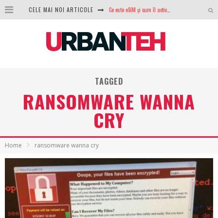
CELE MAI NOI ARTICOLE
Ce este eSIM și cum îl activezi pe telefon? Ghid complet pentru Android și iPhone
100 GB de internet mobil gratuit de la Orange. Fără contract, fără acte și fără obligații
LG lansează televizoarele OLED evo, QNED evo și Micro RGB pentru 2026
După ani de refuzuri, Noctua lansează în sfârșit primul său AIO
TAGGED
GoPro revine în competiție: Mission One este răspunsul pe care DJI nu îl aștepta
RANSOMWARE WANNA
Analiza producției fotovoltaice în România – cât produce un sistem solar pe timp de iarnă?
CRY
NVIDIA avertizează: memoria RAM și SSD-urile ar putea deveni și mai scumpe în perioada următoare
Home
ransomware wanna cry
GTA VI poate fi precomandat oficial. Rockstar dezvăluie edițiile oficiale și bonusurile pe care le primești