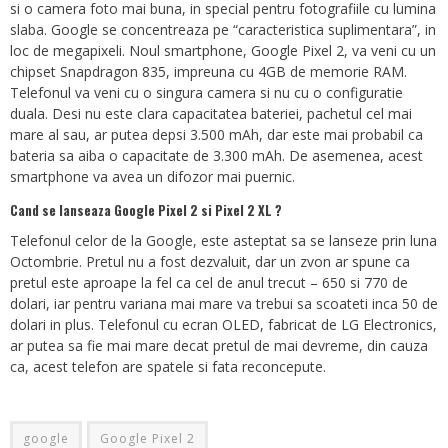
si o camera foto mai buna, in special pentru fotografiile cu lumina
slaba. Google se concentreaza pe “caracteristica suplimentara”, in
loc de megapixeli. Noul smartphone, Google Pixel 2, va veni cu un
chipset Snapdragon 835, impreuna cu 4GB de memorie RAM.
Telefonul va veni cu o singura camera si nu cu o configuratie
duala. Desi nu este clara capacitatea bateriei, pachetul cel mai
mare al sau, ar putea depsi 3.500 mAh, dar este mai probabil ca
bateria sa aiba o capacitate de 3.300 mAh. De asemenea, acest
smartphone va avea un difozor mai puernic.
Cand se lanseaza Google Pixel 2 si Pixel 2 XL ?
Telefonul celor de la Google, este asteptat sa se lanseze prin luna
Octombrie. Pretul nu a fost dezvaluit, dar un zvon ar spune ca
pretul este aproape la fel ca cel de anul trecut – 650 si 770 de
dolari, iar pentru variana mai mare va trebui sa scoateti inca 50 de
dolari in plus. Telefonul cu ecran OLED, fabricat de LG Electronics,
ar putea sa fie mai mare decat pretul de mai devreme, din cauza
ca, acest telefon are spatele si fata reconcepute.
google
Google Pixel 2