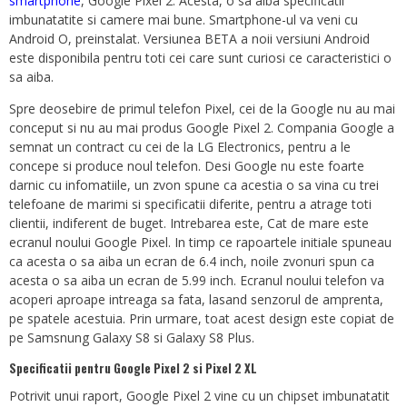
smartphone
, Google Pixel 2. Acesta, o sa aiba specificatii
imbunatatite si camere mai bune. Smartphone-ul va veni cu
Android O, preinstalat. Versiunea BETA a noii versiuni Android
este disponibila pentru toti cei care sunt curiosi ce caracteristici o
sa aiba.
Spre deosebire de primul telefon Pixel, cei de la Google nu au mai
conceput si nu au mai produs Google Pixel 2. Compania Google a
semnat un contract cu cei de la LG Electronics, pentru a le
concepe si produce noul telefon. Desi Google nu este foarte
darnic cu infomatiile, un zvon spune ca acestia o sa vina cu trei
telefoane de marimi si specificatii diferite, pentru a atrage toti
clientii, indiferent de buget. Intrebarea este, Cat de mare este
ecranul noului Google Pixel. In timp ce rapoartele initiale spuneau
ca acesta o sa aiba un ecran de 6.4 inch, noile zvonuri spun ca
acesta o sa aiba un ecran de 5.99 inch. Ecranul noului telefon va
acoperi aproape intreaga sa fata, lasand senzorul de amprenta,
pe spatele acestuia. Prin urmare, toat acest design este copiat de
pe Samsnung Galaxy S8 si Galaxy S8 Plus.
Specificatii pentru Google Pixel 2 si Pixel 2 XL
Potrivit unui raport, Google Pixel 2 vine cu un chipset imbunatatit