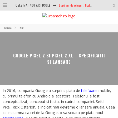
CELE MAI NOI ARTICOLE
După ani de refuzuri, Noctua lansează în sfârșit primul său AIO
GoPro revine în competiție: Mission One este răspunsul pe care DJI nu îl aștepta
Analiza producției fotovoltaice în România – cât produce un sistem solar pe timp de iarnă?
Home
Stiri
NVIDIA avertizează: memoria RAM și SSD-urile ar putea deveni și mai scumpe în perioada următoare
GTA VI poate fi precomandat oficial. Rockstar dezvăluie edițiile oficiale și bonusurile pe care le primești
GOOGLE PIXEL 2 SI PIXEL 2 XL – SPECIFICATII
Ce este eSIM și cum îl activezi pe telefon? Ghid complet pentru Android și iPhone
SI LANSARE
100 GB de internet mobil gratuit de la Orange. Fără contract, fără acte și fără obligații
LG lansează televizoarele OLED evo, QNED evo și Micro RGB pentru 2026
In 2016, compania Google a surprins piata de
telefoane
mobile,
cu primul telefon cu Android al acestora. Telefonul a fost
conceptualizat, conceput si testat in cadrul companiei. Seful
Pixel, Rick Osterloh, a indicat mai devreme o lansare anuala. Ceea
ce inseamna ca cei de la Google, o sa scoata pe piata noul