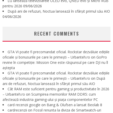
LG lansează televizoarele OLED evo, QNED evo și Micro RGB
pentru 2026
09/06/2026
După ani de refuzuri, Noctua lansează în sfârșit primul său AIO
04/06/2026
RECENT COMMENTS
GTA VI poate fi precomandat oficial. Rockstar dezvăluie edițiile
oficiale și bonusurile pe care le primești – Urbanteh.ro
on
GoPro
revine în competiție: Mission One este răspunsul pe care DJI nu îl
aștepta
GTA VI poate fi precomandat oficial. Rockstar dezvăluie edițiile
oficiale și bonusurile pe care le primești – Urbanteh.ro
on
După
ani de refuzuri, Noctua lansează în sfârșit primul său AIO
Cât RAM este suficient pentru gaming și productivitate în 2026
– Urbanteh.ro
on
Scumpirea memoriilor RAM DDR5: cum
afectează industria gaming-ului și piața componentelor PC
card recenzii google
on
Bang & Olufsen a lansat Beolab 8
cardrecenzii
on
Fossil renunta la diviza de Smartwatch-uri