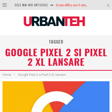
Ce este eSIM și cum îl activezi pe telefon? Ghid complet pentru Android și iPhone
CELE MAI NOI ARTICOLE
100 GB de internet mobil gratuit de la Orange. Fără contract, fără acte și fără obligații
LG lansează televizoarele OLED evo, QNED evo și Micro RGB pentru 2026
După ani de refuzuri, Noctua lansează în sfârșit primul său AIO
TAGGED
GoPro revine în competiție: Mission One este răspunsul pe care DJI nu îl aștepta
GOOGLE PIXEL 2 SI PIXEL
Analiza producției fotovoltaice în România – cât produce un sistem solar pe timp de iarnă?
2 XL LANSARE
NVIDIA avertizează: memoria RAM și SSD-urile ar putea deveni și mai scumpe în perioada următoare
Home
Google Pixel 2 si Pixel 2 XL lansare
GTA VI poate fi precomandat oficial. Rockstar dezvăluie edițiile oficiale și bonusurile pe care le primești