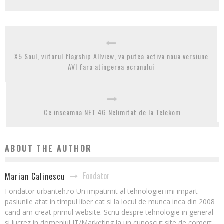
X5 Soul, viitorul flagship Allview, va putea activa noua versiune
AVI fara atingerea ecranului
Ce inseamna NET 4G Nelimitat de la Telekom
ABOUT THE AUTHOR
Fondator
Marian Calinescu
Fondator urbanteh.ro Un impatimit al tehnologiei imi impart
pasiunile atat in timpul liber cat si la locul de munca inca din 2008
cand am creat primul website. Scriu despre tehnologie in general
si lucrez in domeniul IT/Marketing la un cunoscut site de comert