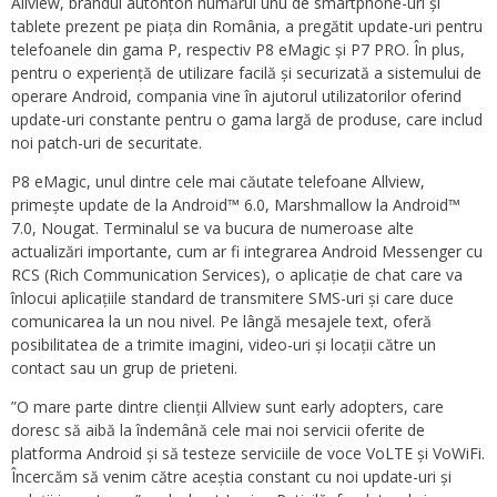
Allview, brandul autohton numărul unu de smartphone-uri și
tablete prezent pe piața din România, a pregătit update-uri pentru
telefoanele din gama P, respectiv P8 eMagic și P7 PRO. În plus,
pentru o experiență de utilizare facilă și securizată a sistemului de
operare Android, compania vine în ajutorul utilizatorilor oferind
update-uri constante pentru o gama largă de produse, care includ
noi patch-uri de securitate.
P8 eMagic, unul dintre cele mai căutate telefoane Allview,
primește update de la Android™ 6.0, Marshmallow la Android™
7.0, Nougat. Terminalul se va bucura de numeroase alte
actualizări importante, cum ar fi integrarea Android Messenger cu
RCS (Rich Communication Services), o aplicație de chat care va
înlocui aplicațiile standard de transmitere SMS-uri și care duce
comunicarea la un nou nivel. Pe lângă mesajele text, oferă
posibilitatea de a trimite imagini, video-uri și locații către un
contact sau un grup de prieteni.
”O mare parte dintre clienții Allview sunt early adopters, care
doresc să aibă la îndemână cele mai noi servicii oferite de
platforma Android și să testeze serviciile de voce VoLTE și VoWiFi.
Încercăm să venim către aceștia constant cu noi update-uri și