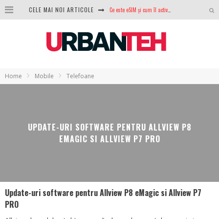
Ce este eSIM și cum îl activezi pe telefon? Ghid complet pentru Android și iPhone
CELE MAI NOI ARTICOLE
100 GB de internet mobil gratuit de la Orange. Fără contract, fără acte și fără obligații
LG lansează televizoarele OLED evo, QNED evo și Micro RGB pentru 2026
După ani de refuzuri, Noctua lansează în sfârșit primul său AIO
Home
Mobile
Telefoane
GoPro revine în competiție: Mission One este răspunsul pe care DJI nu îl aștepta
Analiza producției fotovoltaice în România – cât produce un sistem solar pe timp de iarnă?
NVIDIA avertizează: memoria RAM și SSD-urile ar putea deveni și mai scumpe în perioada următoare
UPDATE-URI SOFTWARE PENTRU ALLVIEW P8
EMAGIC SI ALLVIEW P7 PRO
GTA VI poate fi precomandat oficial. Rockstar dezvăluie edițiile oficiale și bonusurile pe care le primești
Update-uri software pentru Allview P8 eMagic si Allview P7
PRO