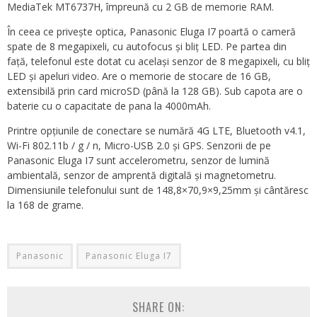
MediaTek MT6737H, împreună cu 2 GB de memorie RAM.
În ceea ce privește optica, Panasonic Eluga I7 poartă o cameră
spate de 8 megapixeli, cu autofocus și bliț LED. Pe partea din
față, telefonul este dotat cu același senzor de 8 megapixeli, cu bliț
LED și apeluri video. Are o memorie de stocare de 16 GB,
extensibilă prin card microSD (până la 128 GB). Sub capota are o
baterie cu o capacitate de pana la 4000mAh.
Printre opțiunile de conectare se numără 4G LTE, Bluetooth v4.1,
Wi-Fi 802.11b / g / n, Micro-USB 2.0 și GPS. Senzorii de pe
Panasonic Eluga I7 sunt accelerometru, senzor de lumină
ambientală, senzor de amprentă digitală și magnetometru.
Dimensiunile telefonului sunt de 148,8×70,9×9,25mm și cântăresc
la 168 de grame.
Panasonic
Panasonic Eluga I7
SHARE ON: