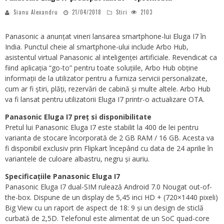
Sianu Alexandru
21/04/2018
Stiri
2103
Panasonic a anunțat vineri lansarea smartphone-lui Eluga I7 în
India. Punctul cheie al smartphone-ului include Arbo Hub,
asistentul virtual Panasonic al inteligenței artificiale. Revendicat ca
fiind aplicația “go-to” pentru toate soluțiile, Arbo Hub obține
informații de la utilizator pentru a furniza servicii personalizate,
cum ar fi știri, plăți, rezervări de cabină și multe altele. Arbo Hub
va fi lansat pentru utilizatorii Eluga I7 printr-o actualizare OTA.
Panasonic Eluga I7 preț si disponibilitate
Pretul lui Panasonic Eluga I7 este stabilit la 400 de lei pentru
varianta de stocare încorporată de 2 GB RAM / 16 GB. Acesta va
fi disponibil exclusiv prin Flipkart începând cu data de 24 aprilie în
variantele de culoare albastru, negru și auriu.
Specificațiile Panasonic Eluga I7
Panasonic Eluga I7 dual-SIM rulează Android 7.0 Nougat out-of-
the-box. Dispune de un display de 5,45 inci HD + (720×1440 pixeli)
Big View cu un raport de aspect de 18: 9 și un design de sticlă
curbată de 2,5D. Telefonul este alimentat de un SoC quad-core