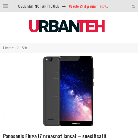
Ce este eSIM și cum îl activezi pe telefon? Ghid complet pentru Android și iPhone
CELE MAI NOI ARTICOLE
100 GB de internet mobil gratuit de la Orange. Fără contract, fără acte și fără obligații
LG lansează televizoarele OLED evo, QNED evo și Micro RGB pentru 2026
După ani de refuzuri, Noctua lansează în sfârșit primul său AIO
Home
Stiri
GoPro revine în competiție: Mission One este răspunsul pe care DJI nu îl aștepta
Analiza producției fotovoltaice în România – cât produce un sistem solar pe timp de iarnă?
NVIDIA avertizează: memoria RAM și SSD-urile ar putea deveni și mai scumpe în perioada următoare
GTA VI poate fi precomandat oficial. Rockstar dezvăluie edițiile oficiale și bonusurile pe care le primești
Panasonic Eluga I7 proaspat lansat – specificatii