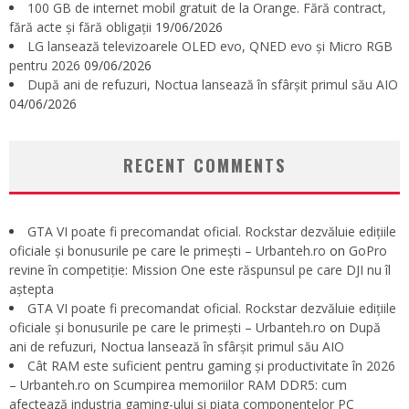
100 GB de internet mobil gratuit de la Orange. Fără contract,
fără acte și fără obligații
19/06/2026
LG lansează televizoarele OLED evo, QNED evo și Micro RGB
pentru 2026
09/06/2026
După ani de refuzuri, Noctua lansează în sfârșit primul său AIO
04/06/2026
RECENT COMMENTS
GTA VI poate fi precomandat oficial. Rockstar dezvăluie edițiile
oficiale și bonusurile pe care le primești – Urbanteh.ro
on
GoPro
revine în competiție: Mission One este răspunsul pe care DJI nu îl
aștepta
GTA VI poate fi precomandat oficial. Rockstar dezvăluie edițiile
oficiale și bonusurile pe care le primești – Urbanteh.ro
on
După
ani de refuzuri, Noctua lansează în sfârșit primul său AIO
Cât RAM este suficient pentru gaming și productivitate în 2026
– Urbanteh.ro
on
Scumpirea memoriilor RAM DDR5: cum
afectează industria gaming-ului și piața componentelor PC