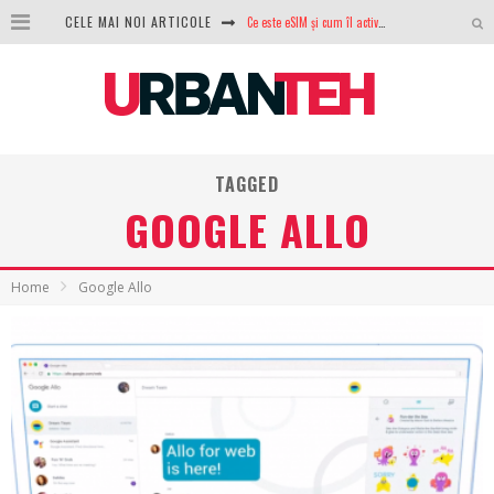
Ce este eSIM și cum îl activezi pe telefon? Ghid complet pentru Android și iPhone
CELE MAI NOI ARTICOLE
100 GB de internet mobil gratuit de la Orange. Fără contract, fără acte și fără obligații
LG lansează televizoarele OLED evo, QNED evo și Micro RGB pentru 2026
După ani de refuzuri, Noctua lansează în sfârșit primul său AIO
TAGGED
GoPro revine în competiție: Mission One este răspunsul pe care DJI nu îl aștepta
GOOGLE ALLO
Analiza producției fotovoltaice în România – cât produce un sistem solar pe timp de iarnă?
NVIDIA avertizează: memoria RAM și SSD-urile ar putea deveni și mai scumpe în perioada următoare
Home
Google Allo
GTA VI poate fi precomandat oficial. Rockstar dezvăluie edițiile oficiale și bonusurile pe care le primești