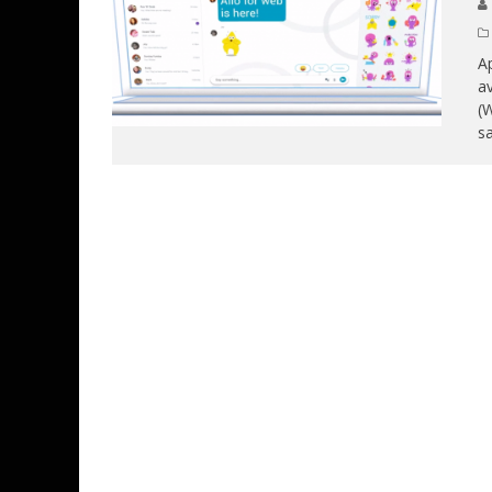
Ap
av
(W
s