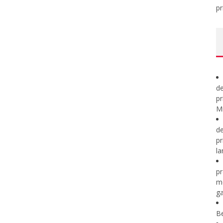
pr
de
pr
Mi
de
pr
la
pr
m
ga
B