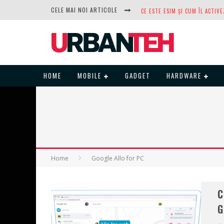
CELE MAI NOI ARTICOLE
DUPĂ ANI DE REFUZURI, NOCTUA
HOME
MOBILE
GADGET
HARDWARE
Home
Google Allo for PC
C
G