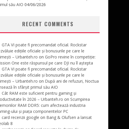
imul său AIO
04/06/2026
RECENT COMMENTS
GTA VI poate fi precomandat oficial. Rockstar
zvăluie edițiile oficiale și bonusurile pe care le
imești – Urbanteh.ro
on
GoPro revine în competiție:
ssion One este răspunsul pe care DJI nu îl aștepta
GTA VI poate fi precomandat oficial. Rockstar
zvăluie edițiile oficiale și bonusurile pe care le
imești – Urbanteh.ro
on
După ani de refuzuri, Noctua
nsează în sfârșit primul său AIO
Cât RAM este suficient pentru gaming și
oductivitate în 2026 – Urbanteh.ro
on
Scumpirea
emoriilor RAM DDR5: cum afectează industria
ming-ului și piața componentelor PC
card recenzii google
on
Bang & Olufsen a lansat
eolab 8