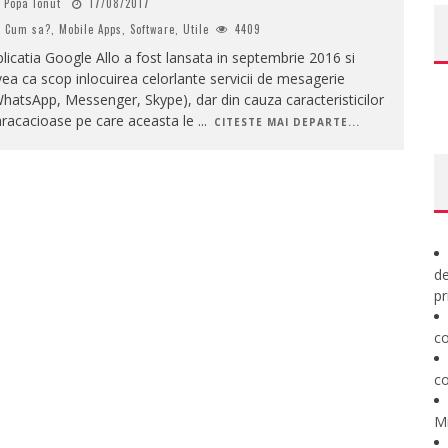
Popa Ionut
17/08/2017
Cum sa?
,
Mobile Apps
,
Software
,
Utile
4409
licatia Google Allo a fost lansata in septembrie 2016 si
ea ca scop inlocuirea celorlante servicii de mesagerie
hatsApp, Messenger, Skype), dar din cauza caracteristicilor
aracacioase pe care aceasta le
...
CITESTE MAI DEPARTE...
de
pr
co
co
M