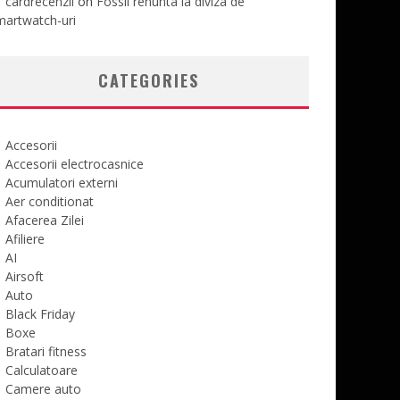
cardrecenzii
on
Fossil renunta la diviza de
martwatch-uri
CATEGORIES
Accesorii
Accesorii electrocasnice
Acumulatori externi
Aer conditionat
Afacerea Zilei
Afiliere
AI
Airsoft
Auto
Black Friday
Boxe
Bratari fitness
Calculatoare
Camere auto