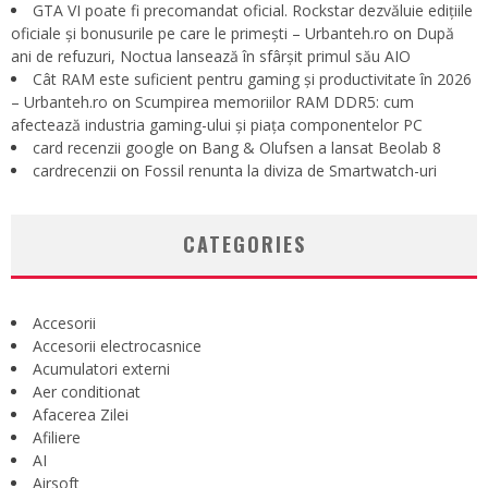
GTA VI poate fi precomandat oficial. Rockstar dezvăluie edițiile
oficiale și bonusurile pe care le primești – Urbanteh.ro
on
După
ani de refuzuri, Noctua lansează în sfârșit primul său AIO
Cât RAM este suficient pentru gaming și productivitate în 2026
– Urbanteh.ro
on
Scumpirea memoriilor RAM DDR5: cum
afectează industria gaming-ului și piața componentelor PC
card recenzii google
on
Bang & Olufsen a lansat Beolab 8
cardrecenzii
on
Fossil renunta la diviza de Smartwatch-uri
CATEGORIES
Accesorii
Accesorii electrocasnice
Acumulatori externi
Aer conditionat
Afacerea Zilei
Afiliere
AI
Airsoft