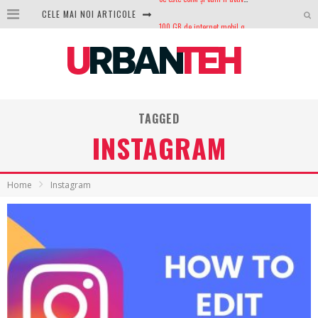
CELE MAI NOI ARTICOLE
100 GB de internet mobil gratuit de la Orange. Fără contract, fără acte și fără obligații
LG lansează televizoarele OLED evo, QNED evo și Micro RGB pentru 2026
După ani de refuzuri, Noctua lansează în sfârșit primul său AIO
GoPro revine în competiție: Mission One este răspunsul pe care DJI nu îl aștepta
TAGGED
Analiza producției fotovoltaice în România – cât produce un sistem solar pe timp de iarnă?
INSTAGRAM
NVIDIA avertizează: memoria RAM și SSD-urile ar putea deveni și mai scumpe în perioada următoare
GTA VI poate fi precomandat oficial. Rockstar dezvăluie edițiile oficiale și bonusurile pe care le primești
Home
Instagram
Ce este eSIM și cum îl activezi pe telefon? Ghid complet pentru Android și iPhone