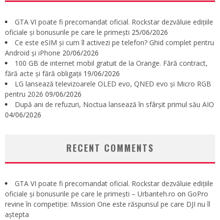
GTA VI poate fi precomandat oficial. Rockstar dezvăluie edițiile
oficiale și bonusurile pe care le primești
25/06/2026
Ce este eSIM și cum îl activezi pe telefon? Ghid complet pentru
Android și iPhone
20/06/2026
100 GB de internet mobil gratuit de la Orange. Fără contract,
fără acte și fără obligații
19/06/2026
LG lansează televizoarele OLED evo, QNED evo și Micro RGB
pentru 2026
09/06/2026
După ani de refuzuri, Noctua lansează în sfârșit primul său AIO
04/06/2026
RECENT COMMENTS
GTA VI poate fi precomandat oficial. Rockstar dezvăluie edițiile
oficiale și bonusurile pe care le primești – Urbanteh.ro
on
GoPro
revine în competiție: Mission One este răspunsul pe care DJI nu îl
aștepta