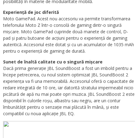
posibilități în materie de modularitate mobilă.
Experiență de joc diferită
Moto GamePad. Acest nou accesoriu va permite transformarea
telefonului Moto Z într-o consolă de gaming dintr-o singură
mișcare. Moto GamePad cuprinde două manete de control, D-
pad și patru butoane de acțiuni pentru o experiență de gaming
autentică. Accesoriul este dotat și cu un acumulator de 1035 mAh
pentru o experiență de gaming de durată.
Sunet de înaltă calitate cu o singură mișcare
Dacă prima generație JBL SoundBoost a fost un imbold pentru a
începe petrecerea, cu noul sistem optimizat JBL SoundBoost 2
experiența va fi una memorabilă. Accesoriul oferă o capacitate de
redare integrată de 10 ore, iar datorită stratului impermeabil nicio
picătură de apă nu mai poate opri muzica. JBL SoundBoost 2 este
disponibil în culorile roșu, albastru sau negru, are un contur
îmbunătățit pentru o senzație mai plăcută în mână, și este
compatibil cu noua aplicație JBL EQ.