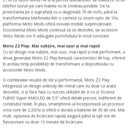
telefon lucruri pe care înainte nu le credeau posibile. De la
proiectarea pe o suprafață cu o diagonală 70 de inchi, până la
transformarea telefonului într-o cameră cu zoom optic de 10x,
platforma Moto Mods oferă inovații mobile surprinzătoare.
Ecosistemul Moto Mods continuă să se dezvolte, iar accesorii
Moto Mods vor fi adăugate portofoliului în mod constant.
Moto Z2 Play: Mai subțire, mai ușor și mai rapid
Cu un design mai subțire, mai ușor, mai rapid și mai performant, a
doua generație Moto Z2 Play livrează caracteristici de top, oferind
în același timp posibilități de transformare a dispozitivului cu
accesoriile Moto Mods.
O combinație reușită de stil și performanță, Moto Z2 Play
integrează un design unibody din metal care nu doar că arată
deosebit, ci și face față cu succes utilizării de zi cu zi. Ecranul
FullHD Super AMOLED de 5.5” oferă detalii precise, indiferent de
conținutul redat. În plus, smartphone-ul încorporează un procesor
octa-core de 2.2GHz și oferă o durată a bateriei de 30 de ore. Mai
mult, opțiunea de încărcare rapidă asigură până la opt ore de
funcționare cu doar 15 minute de încărcare.