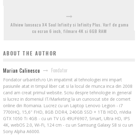
Allview lanseaza X4 Soul Infinity si Infinity Plus. Varf de gama
cu ecran 6 inch, filmare 4K si 6GB RAM
ABOUT THE AUTHOR
Fondator
Marian Calinescu
Fondator urbanteh.ro Un impatimit al tehnologiei imi impart
pasiunile atat in timpul liber cat si la locul de munca inca din 2008
cand am creat primul website. Scriu despre tehnologie in general
si lucrez in domeniul IT/Marketing la un cunoscut site de comert
online din Romania. Lucrez cu un Laptop Lenovo Legion - i7
7700HQ, 15,6" FHD, 8GB DDR4, 240GB SSD + 1TB HDD, nVidia
GTX 1050 Ti 4GB - cu un TV LG 49UF6907, Smart, Ultra HD, IPS
4K, webOS 2.0, Wi-Fi, 124 cm - cu un Samsung Galaxy S8 si cu un
Sony Alpha A6000.