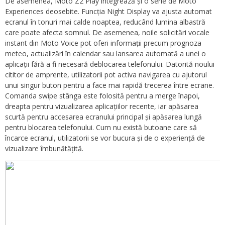
De asemenea, Moto Z2 Play integrează și o serie de Moto
Experiences deosebite. Funcția Night Display va ajusta automat
ecranul în tonuri mai calde noaptea, reducând lumina albastră
care poate afecta somnul. De asemenea, noile solicitări vocale
instant din Moto Voice pot oferi informații precum prognoza
meteo, actualizări în calendar sau lansarea automată a unei o
aplicații fără a fi necesară deblocarea telefonului. Datorită noului
cititor de amprente, utilizatorii pot activa navigarea cu ajutorul
unui singur buton pentru a face mai rapidă trecerea între ecrane.
Comanda swipe stânga este folosită pentru a merge înapoi,
dreapta pentru vizualizarea aplicațiilor recente, iar apăsarea
scurtă pentru accesarea ecranului principal și apăsarea lungă
pentru blocarea telefonului. Cum nu există butoane care să
încarce ecranul, utilizatorii se vor bucura și de o experiență de
vizualizare îmbunătățită.