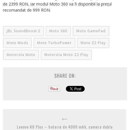
de 2399 RON, iar modul Moto 360 va fi disponibil la prețul
recomandat de 999 RON.
JBL SoundBoost 2
Moto 360
Moto GamePad
Moto Mods
Moto TurboPower
Moto Z2 Play
Motorola Moto
Motorola Moto Z2 Play
SHARE ON:
Lenovo K8 Plus – baterie de 4000 mAh, camera dubla