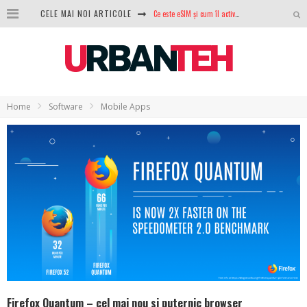
CELE MAI NOI ARTICOLE
100 GB de internet mobil gratuit de la Orange. Fără contract, fără acte și fără obligații
LG lansează televizoarele OLED evo, QNED evo și Micro RGB pentru 2026
După ani de refuzuri, Noctua lansează în sfârșit primul său AIO
GoPro revine în competiție: Mission One este răspunsul pe care DJI nu îl aștepta
Home
Software
Mobile Apps
Analiza producției fotovoltaice în România – cât produce un sistem solar pe timp de iarnă?
NVIDIA avertizează: memoria RAM și SSD-urile ar putea deveni și mai scumpe în perioada următoare
GTA VI poate fi precomandat oficial. Rockstar dezvăluie edițiile oficiale și bonusurile pe care le primești
Ce este eSIM și cum îl activezi pe telefon? Ghid complet pentru Android și iPhone
Firefox Quantum – cel mai nou si puternic browser