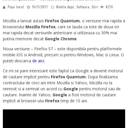
Popa Ionut
15/11/2017
Mobile Apps
,
Software
,
Stiri
4276
Mozilla a lansat astazi
Firefox Quantum
, o versiune mai rapida a
browserului
Mozilla Firefox
, care se lauda ca este de doua ori
mai rapida decat versiunile anterioare si utilizeaza cu 30% mai
putina memorie decat
Google Chrome
.
Noua versiune – Firefox 57 – este disponibila pentru platformele
mobile iOS si Android, precum si pentru Windows, Mac si Linux. O
puteti descarca
de aici.
Ce mi se pare interesant este faptul ca Google a devenit motorul
de cautare implicit pentru
Firefox Quantum
. Dupa finalizarea
contractului de cinci ani intre Mozilla si Yahoo, Mozilla nu la
reinnoit si a semnat un acord cu
Google
pentru motorul sau de
cautare. Inainte de Yahoo,
Google
a fost motorul de cautare
implicit al browser-ului
Firefox
timp de 10 ani.