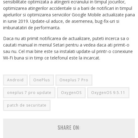
sensibilitate optimizata a atingerii ecranului in timpul jocurilor,
optimizarea atingerilor accidentale si a barii de notificari in timpul
apelurilor si optimizarea serviciilor Google Mobile actualizate pana
in iunie 2019. Update-ul aduce, de asemenea, bug-fix-uri si
imbunatatiri de performanta.
Daca nu ati primit notificarea de actualizare, puteti incerca sa o
cautati manual in meniul Setari pentru a vedea daca ati primit-o
sau nu. Cel mai bine este sa instalati update-ul printr-o conexiune
Wi-Fi buna si in timp ce telefonul este la incarcat.
Android
OnePlus
Oneplus 7 Pro
oneplus 7 pro update
OxygenOS
OxygenOS 9.5.11
patch de securitate
SHARE ON: