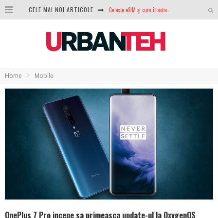
CELE MAI NOI ARTICOLE
100 GB de internet mobil gratuit de la Orange. Fără contract, fără acte și fără obligații
LG lansează televizoarele OLED evo, QNED evo și Micro RGB pentru 2026
După ani de refuzuri, Noctua lansează în sfârșit primul său AIO
GoPro revine în competiție: Mission One este răspunsul pe care DJI nu îl aștepta
Home
Mobile
Analiza producției fotovoltaice în România – cât produce un sistem solar pe timp de iarnă?
NVIDIA avertizează: memoria RAM și SSD-urile ar putea deveni și mai scumpe în perioada următoare
GTA VI poate fi precomandat oficial. Rockstar dezvăluie edițiile oficiale și bonusurile pe care le primești
OnePlus 7 Pro incepe sa primeasca update-ul la OxygenOS