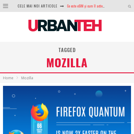
Ce este eSIM și cum îl activezi pe telefon? Ghid complet pentru Android și iPhone
CELE MAI NOI ARTICOLE
100 GB de internet mobil gratuit de la Orange. Fără contract, fără acte și fără obligații
LG lansează televizoarele OLED evo, QNED evo și Micro RGB pentru 2026
După ani de refuzuri, Noctua lansează în sfârșit primul său AIO
TAGGED
GoPro revine în competiție: Mission One este răspunsul pe care DJI nu îl aștepta
MOZILLA
Analiza producției fotovoltaice în România – cât produce un sistem solar pe timp de iarnă?
NVIDIA avertizează: memoria RAM și SSD-urile ar putea deveni și mai scumpe în perioada următoare
Home
Mozilla
GTA VI poate fi precomandat oficial. Rockstar dezvăluie edițiile oficiale și bonusurile pe care le primești