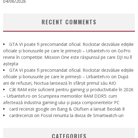
04/06/2026
RECENT COMMENTS
GTA VI poate fi precomandat oficial. Rockstar dezvăluie edițiile
oficiale și bonusurile pe care le primești – Urbanteh.ro
on
GoPro
revine în competiție: Mission One este răspunsul pe care DJI nu îl
aștepta
GTA VI poate fi precomandat oficial. Rockstar dezvăluie edițiile
oficiale și bonusurile pe care le primești – Urbanteh.ro
on
După
ani de refuzuri, Noctua lansează în sfârșit primul său AIO
Cât RAM este suficient pentru gaming și productivitate în 2026
– Urbanteh.ro
on
Scumpirea memoriilor RAM DDR5: cum
afectează industria gaming-ului și piața componentelor PC
card recenzii google
on
Bang & Olufsen a lansat Beolab 8
cardrecenzii
on
Fossil renunta la diviza de Smartwatch-uri
CATEGORIES