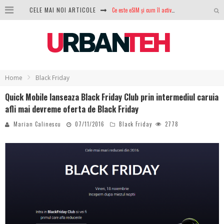
CELE MAI NOI ARTICOLE
Ce este eSIM și cum îl activezi pe telefon? Ghid complet pentru Android și iPhone
100 GB de internet mobil gratuit de la Orange. Fără contract, fără acte și fără obligații
LG lansează televizoarele OLED evo, QNED evo și Micro RGB pentru 2026
După ani de refuzuri, Noctua lansează în sfârșit primul său AIO
Home
Black Friday
GoPro revine în competiție: Mission One este răspunsul pe care DJI nu îl aștepta
Quick Mobile lanseaza Black Friday Club prin intermediul caruia
afli mai devreme oferta de Black Friday
Analiza producției fotovoltaice în România – cât produce un sistem solar pe timp de iarnă?
Marian Calinescu
07/11/2016
Black Friday
2778
NVIDIA avertizează: memoria RAM și SSD-urile ar putea deveni și mai scumpe în perioada următoare
GTA VI poate fi precomandat oficial. Rockstar dezvăluie edițiile oficiale și bonusurile pe care le primești