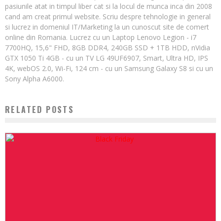
pasiunile atat in timpul liber cat si la locul de munca inca din 2008
cand am creat primul website. Scriu despre tehnologie in general
si lucrez in domeniul IT/Marketing la un cunoscut site de comert
online din Romania. Lucrez cu un Laptop Lenovo Legion - i7
7700HQ, 15,6" FHD, 8GB DDR4, 240GB SSD + 1TB HDD, nVidia
GTX 1050 Ti 4GB - cu un TV LG 49UF6907, Smart, Ultra HD, IPS
4K, webOS 2.0, Wi-Fi, 124 cm - cu un Samsung Galaxy S8 si cu un
Sony Alpha A6000.
RELATED POSTS