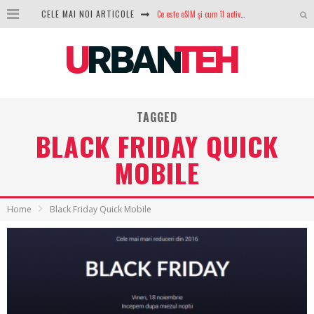
Ce este eSIM și cum îl activezi pe telefon? Ghid complet pentru Android și iPhone
CELE MAI NOI ARTICOLE
100 GB de internet mobil gratuit de la Orange. Fără contract, fără acte și fără obligații
LG lansează televizoarele OLED evo, QNED evo și Micro RGB pentru 2026
După ani de refuzuri, Noctua lansează în sfârșit primul său AIO
TAGGED
GoPro revine în competiție: Mission One este răspunsul pe care DJI nu îl aștepta
BLACK FRIDAY QUICK
Analiza producției fotovoltaice în România – cât produce un sistem solar pe timp de iarnă?
MOBILE
NVIDIA avertizează: memoria RAM și SSD-urile ar putea deveni și mai scumpe în perioada următoare
GTA VI poate fi precomandat oficial. Rockstar dezvăluie edițiile oficiale și bonusurile pe care le primești
Home
Black Friday Quick Mobile