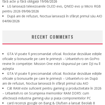
fără acte și fără obligații
19/06/2026
LG lansează televizoarele OLED evo, QNED evo și Micro RGB
pentru 2026
09/06/2026
După ani de refuzuri, Noctua lansează în sfârșit primul său AIO
04/06/2026
RECENT COMMENTS
GTA VI poate fi precomandat oficial. Rockstar dezvăluie edițiile
oficiale și bonusurile pe care le primești – Urbanteh.ro
on
GoPro
revine în competiție: Mission One este răspunsul pe care DJI nu îl
aștepta
GTA VI poate fi precomandat oficial. Rockstar dezvăluie edițiile
oficiale și bonusurile pe care le primești – Urbanteh.ro
on
După
ani de refuzuri, Noctua lansează în sfârșit primul său AIO
Cât RAM este suficient pentru gaming și productivitate în 2026
– Urbanteh.ro
on
Scumpirea memoriilor RAM DDR5: cum
afectează industria gaming-ului și piața componentelor PC
card recenzii google
on
Bang & Olufsen a lansat Beolab 8