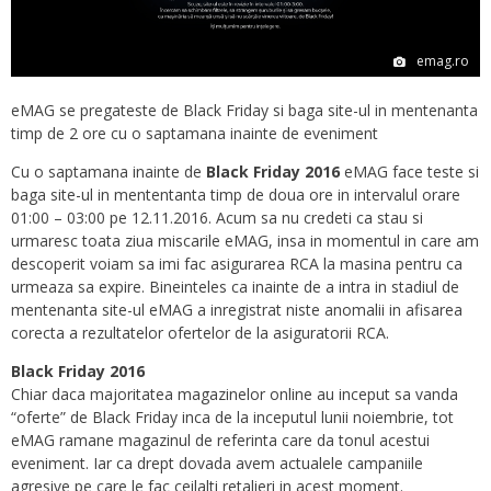
emag.ro
eMAG se pregateste de Black Friday si baga site-ul in mentenanta
timp de 2 ore cu o saptamana inainte de eveniment
Cu o saptamana inainte de
Black Friday 2016
eMAG face teste si
baga site-ul in mententanta timp de doua ore in intervalul orare
01:00 – 03:00 pe 12.11.2016. Acum sa nu credeti ca stau si
urmaresc toata ziua miscarile eMAG, insa in momentul in care am
descoperit voiam sa imi fac asigurarea RCA la masina pentru ca
urmeaza sa expire. Bineinteles ca inainte de a intra in stadiul de
mentenanta site-ul eMAG a inregistrat niste anomalii in afisarea
corecta a rezultatelor ofertelor de la asiguratorii RCA.
Black Friday 2016
Chiar daca majoritatea magazinelor online au inceput sa vanda
“oferte” de Black Friday inca de la inceputul lunii noiembrie, tot
eMAG ramane magazinul de referinta care da tonul acestui
eveniment. Iar ca drept dovada avem actualele campaniile
agresive pe care le fac ceilalti retalieri in acest moment.