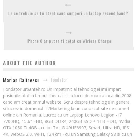
La ce trebuie sa fii atent cand cumperi un laptop second hand?
iPhone 8 ar putea fi dotat cu Wirless Charge
ABOUT THE AUTHOR
Fondator
Marian Calinescu
Fondator urbanteh.ro Un impatimit al tehnologiei imi impart
pasiunile atat in timpul liber cat si la locul de munca inca din 2008
cand am creat primul website. Scriu despre tehnologie in general
si lucrez in domeniul IT/Marketing la un cunoscut site de comert
online din Romania. Lucrez cu un Laptop Lenovo Legion - i7
7700HQ, 15,6" FHD, 8GB DDR4, 240GB SSD + 1TB HDD, nVidia
GTX 1050 Ti 4GB - cu un TV LG 49UF6907, Smart, Ultra HD, IPS
4K, webOS 2.0, Wi-Fi, 124 cm - cu un Samsung Galaxy S8 si cu un