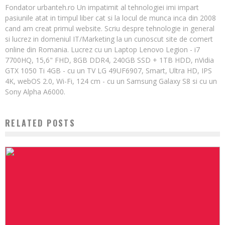
Fondator urbanteh.ro Un impatimit al tehnologiei imi impart
pasiunile atat in timpul liber cat si la locul de munca inca din 2008
cand am creat primul website. Scriu despre tehnologie in general
si lucrez in domeniul IT/Marketing la un cunoscut site de comert
online din Romania. Lucrez cu un Laptop Lenovo Legion - i7
7700HQ, 15,6" FHD, 8GB DDR4, 240GB SSD + 1TB HDD, nVidia
GTX 1050 Ti 4GB - cu un TV LG 49UF6907, Smart, Ultra HD, IPS
4K, webOS 2.0, Wi-Fi, 124 cm - cu un Samsung Galaxy S8 si cu un
Sony Alpha A6000.
RELATED POSTS