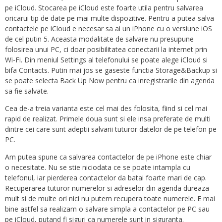
pe iCloud. Stocarea pe iCloud este foarte utila pentru salvarea
oricarui tip de date pe mai multe dispozitive. Pentru a putea salva
contactele pe iCloud e necesar sa ai un iPhone cu o versiune iOS
de cel putin 5. Aceasta modalitate de salvare nu presupune
folosirea unui PC, ci doar posibilitatea conectarii la internet prin
Wi-Fi. Din meniul Settings al telefonului se poate alege iCloud si
bifa Contacts. Putin mai jos se gaseste functia Storage&Backup si
se poate selecta Back Up Now pentru ca inregistrarile din agenda
sa fie salvate.
Cea de-a treia varianta este cel mai des folosita, fiind si cel mai
rapid de realizat. Primele doua sunt si ele insa preferate de multi
dintre cei care sunt adeptii salvarii tuturor datelor de pe telefon pe
PC.
Am putea spune ca salvarea contactelor de pe iPhone este chiar
o necesitate. Nu se stie niciodata ce se poate intampla cu
telefonul, iar pierderea contactelor da batai foarte mari de cap.
Recuperarea tuturor numerelor si adreselor din agenda dureaza
mult si de multe ori nici nu putem recupera toate numerele. E mai
bine astfel sa realizam o salvare simpla a contactelor pe PC sau
pe iCloud, putand fi siguri ca numerele sunt in siguranta.