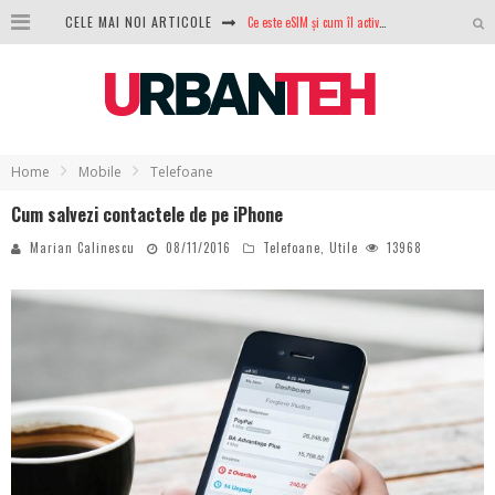
Ce este eSIM și cum îl activezi pe telefon? Ghid complet pentru Android și iPhone
CELE MAI NOI ARTICOLE
100 GB de internet mobil gratuit de la Orange. Fără contract, fără acte și fără obligații
LG lansează televizoarele OLED evo, QNED evo și Micro RGB pentru 2026
După ani de refuzuri, Noctua lansează în sfârșit primul său AIO
Home
Mobile
Telefoane
GoPro revine în competiție: Mission One este răspunsul pe care DJI nu îl aștepta
Cum salvezi contactele de pe iPhone
Analiza producției fotovoltaice în România – cât produce un sistem solar pe timp de iarnă?
Marian Calinescu
08/11/2016
Telefoane
,
Utile
13968
NVIDIA avertizează: memoria RAM și SSD-urile ar putea deveni și mai scumpe în perioada următoare
GTA VI poate fi precomandat oficial. Rockstar dezvăluie edițiile oficiale și bonusurile pe care le primești