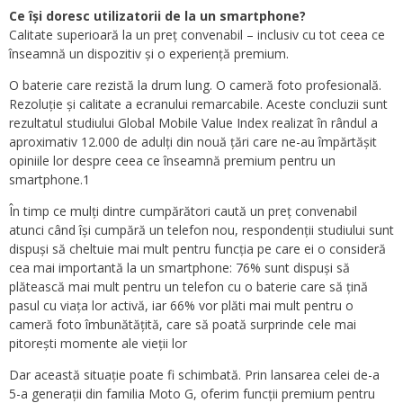
Ce își doresc utilizatorii de la un smartphone?
Calitate superioară la un preț convenabil – inclusiv cu tot ceea ce
înseamnă un dispozitiv și o experiență premium.
O baterie care rezistă la drum lung. O cameră foto profesională.
Rezoluție și calitate a ecranului remarcabile. Aceste concluzii sunt
rezultatul studiului Global Mobile Value Index realizat în rândul a
aproximativ 12.000 de adulți din nouă țări care ne-au împărtășit
opiniile lor despre ceea ce înseamnă premium pentru un
smartphone.1
În timp ce mulți dintre cumpărători caută un preț convenabil
atunci când își cumpără un telefon nou, respondenții studiului sunt
dispuși să cheltuie mai mult pentru funcția pe care ei o consideră
cea mai importantă la un smartphone: 76% sunt dispuși să
plătească mai mult pentru un telefon cu o baterie care să țină
pasul cu viața lor activă, iar 66% vor plăti mai mult pentru o
cameră foto îmbunătățită, care să poată surprinde cele mai
pitorești momente ale vieții lor
Dar această situație poate fi schimbată. Prin lansarea celei de-a
5-a generații din familia Moto G, oferim funcții premium pentru