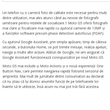
Un telefon cu o cameră foto de calitate este necesar pentru mulți
dintre utilizatori, mai ales atunci când au nevoie de fotografii
uimitoare pentru rețelele de socializare.1 Moto G5 oferă fotografii
mai clare și focalizare mai rapidă cu ajutorul camerei de 13MP și
a funcțiilor software precum phase detection autofocus (PDAF).
Cu ajutorul Google Assistant, prin simpla apăsare, timp de câteva
secunde, a butonului Home, se pot trimite mesaje, realiza apeluri,
naviga și multe alte acțiuni. Alături de Google, ne-am asigurat că
Google Assistant funcționează corespunzător pe noul Moto G5.
Moto G5 mai include și Moto Actions și o nouă experiență: One
Button Nav, care permite navigarea rapidă folosind senzorul de
amprentă. Mai mult de jumătate dintre consumatori au declarat
că nu știau că își doresc anumite funcții de pe telefoanele lor
înainte să le utilizeze, însă acum nu mai pot trăi fără acestea.