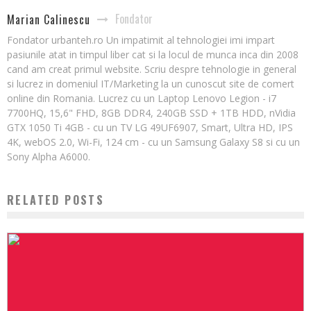
Fondator
Marian Calinescu
Fondator urbanteh.ro Un impatimit al tehnologiei imi impart
pasiunile atat in timpul liber cat si la locul de munca inca din 2008
cand am creat primul website. Scriu despre tehnologie in general
si lucrez in domeniul IT/Marketing la un cunoscut site de comert
online din Romania. Lucrez cu un Laptop Lenovo Legion - i7
7700HQ, 15,6" FHD, 8GB DDR4, 240GB SSD + 1TB HDD, nVidia
GTX 1050 Ti 4GB - cu un TV LG 49UF6907, Smart, Ultra HD, IPS
4K, webOS 2.0, Wi-Fi, 124 cm - cu un Samsung Galaxy S8 si cu un
Sony Alpha A6000.
RELATED POSTS