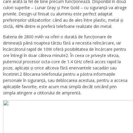
care arată la fel de bine precum funcționează. Disponibil în două
culori superbe – Lunar Gray și Fine Gold – cu siguranță va atrage
privirile. Design-ul finisat cu aluminiu este perfect adaptat
preferințelor utilizatorilor: când au de ales între plastic, metal și
sticlă, 48% dintre ei preferă telefoane realizate din metal.
Bateria de 2800 mAh va oferi o durată de funcționare de
dimineață până noaptea târziu fără a necesita reîncărcare, iar
încărcătorul rapid de 10W oferă posibilitatea de încărcare pentru
ore întregi în doar câteva minute2. În ceea ce privește viteza,
puternicul procesor octa-core de 1.4 GHz oferă acces rapid la
poze, aplicații și orice altceva fără enervantele sacadări sau
încetiniri.2 Blocarea telefonului pentru a păstra informațiile
personale în siguranță, sau deblocarea acestuia, pentru a accesa
aplicațiile favorite, este acum mai simplă decât oricând prin
simpla atingere a cititorului de amprentă.