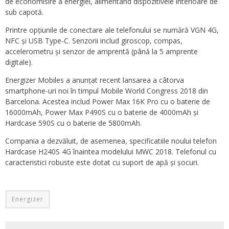
de economisire a energiei, alimentând dispozitivele interioare de
sub capotă.
Printre opțiunile de conectare ale telefonului se numără VGN 4G,
NFC și USB Type-C. Senzorii includ giroscop, compas,
accelerometru și senzor de amprentă (până la 5 amprente
digitale).
Energizer Mobiles a anunțat recent lansarea a câtorva
smartphone-uri noi în timpul Mobile World Congress 2018 din
Barcelona. Acestea includ Power Max 16K Pro cu o baterie de
16000mAh, Power Max P490S cu o baterie de 4000mAh și
Hardcase 590S cu o baterie de 5800mAh.
Compania a dezvăluit, de asemenea, specificatiile noului telefon
Hardcase H240S 4G înaintea modelului MWC 2018. Telefonul cu
caracteristici robuste este dotat cu suport de apă și șocuri.
Energizer