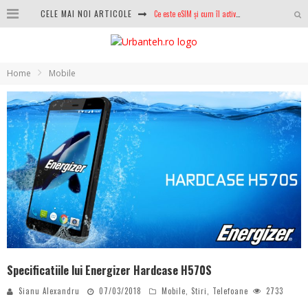
CELE MAI NOI ARTICOLE
100 GB de internet mobil gratuit de la Orange. Fără contract, fără acte și fără obligații
LG lansează televizoarele OLED evo, QNED evo și Micro RGB pentru 2026
Home
Mobile
După ani de refuzuri, Noctua lansează în sfârșit primul său AIO
GoPro revine în competiție: Mission One este răspunsul pe care DJI nu îl aștepta
Analiza producției fotovoltaice în România – cât produce un sistem solar pe timp de iarnă?
NVIDIA avertizează: memoria RAM și SSD-urile ar putea deveni și mai scumpe în perioada următoare
GTA VI poate fi precomandat oficial. Rockstar dezvăluie edițiile oficiale și bonusurile pe care le primești
Specificatiile lui Energizer Hardcase H570S
Sianu Alexandru
07/03/2018
Mobile
,
Stiri
,
Telefoane
2733