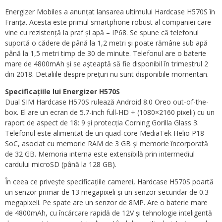
Energizer Mobiles a anunțat lansarea ultimului Hardcase H570S în
Franța. Acesta este primul smartphone robust al companiei care
vine cu rezistență la praf și apă – IP68. Se spune că telefonul
suportă o cădere de până la 1,2 metri și poate rămâne sub apă
până la 1,5 metri timp de 30 de minute. Telefonul are o baterie
mare de 4800mAh și se așteaptă să fie disponibil în trimestrul 2
din 2018. Detaliile despre prețuri nu sunt disponibile momentan.
Specificațiile lui Energizer H570S
Dual SIM Hardcase H570S rulează Android 8.0 Oreo out-of-the-
box. El are un ecran de 5.7-inch full-HD + (1080×2160 pixeli) cu un
raport de aspect de 18: 9 și protecția Corning Gorilla Glass 3.
Telefonul este alimentat de un quad-core MediaTek Helio P18
SoC, asociat cu memorie RAM de 3 GB și memorie încorporată
de 32 GB. Memoria interna este extensibilă prin intermediul
cardului microSD (până la 128 GB).
În ceea ce privește specificațiile camerei, Hardcase H570S poartă
un senzor primar de 13 megapixeli și un senzor secundar de 0.3
megapixeli. Pe spate are un senzor de 8MP. Are o baterie mare
de 4800mAh, cu încărcare rapidă de 12V și tehnologie inteligentă