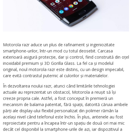
Motorola razr aduce un plus de rafinament și ingeniozitate
smartphone-urilor, într-un mod cu totul deosebit. Carcasa
exterioară asigură protecție, dar și control, fiind construită din oțel
inoxidabil premium și 3D Gorilla Glass. La fel ca și modelul
original, noul motorola razr este distins, cu un design impecabil,
care evită contrastul puternic al culorilor și materialelor.
În dezvoltarea noului razr, atunci când limitările tehnologiei
actuale au reprezentat un obstacol, Motorola a reușit să își
creeze propria cale. Astfel, a fost conceput în premieră un
mecanism de balama patentat, fără spații, datorită căruia ambele
părți ale display-ului flexibil personalizat din polimer rămân la
același nivel când telefonul este închis. În plus, antenele au fost
reproiectate pentru a încapea într-un spațiu de două ori mai mic
decât cel disponibil la smartphone-urile de azi, iar dispozitivul a