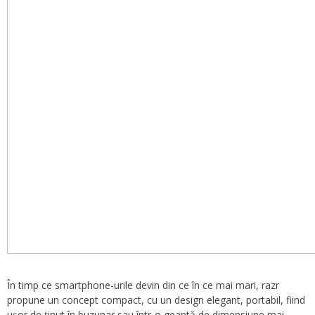
În timp ce smartphone-urile devin din ce în ce mai mari, razr
propune un concept compact, cu un design elegant, portabil, fiind
ușor de ținut în buzunar sau într-o geantă de dimensiune mai