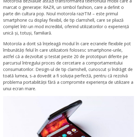
Motorola dezvăluie astăzi transformarea telefonului mobil care a
marcat o generație: RAZR, un simbol fashion, care a definit o
parte din cultura pop. Noul motorola razrTM – este primul
smartphone cu display flexibil, de tip clamshell, care se pliază
complet într-un mod incredibil, oferind utilizatorilor o experiență
unică și, totuși, familiară.
Motorola a dorit să înțeleagă modul în care ecranele flexibile pot
îmbunătăți felul în care utilizatorii folosesc smartphone-urile,
astfel că a dezvoltat și testat peste 20 de prototipuri diferite pe
parcursul întregului proces de cercetare a comportamentului
consumatorilor. Design-ul de tip clamshell, cunoscut și îndrăgit de
toată lumea, s-a dovedit a fi soluția perfectă, pentru că rezolvă
problema portabilității fără a compromite experiența de utilizare a
unui ecran mare.