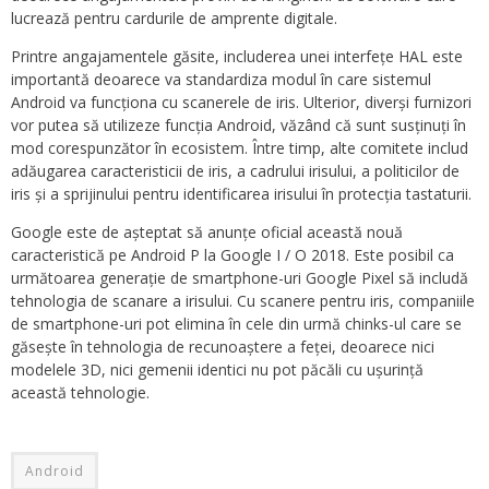
lucrează pentru cardurile de amprente digitale.
Printre angajamentele găsite, includerea unei interfețe HAL este
importantă deoarece va standardiza modul în care sistemul
Android va funcționa cu scanerele de iris. Ulterior, diverși furnizori
vor putea să utilizeze funcția Android, văzând că sunt susținuți în
mod corespunzător în ecosistem. Între timp, alte comitete includ
adăugarea caracteristicii de iris, a cadrului irisului, a politicilor de
iris și a sprijinului pentru identificarea irisului în protecția tastaturii.
Google este de așteptat să anunțe oficial această nouă
caracteristică pe Android P la Google I / O 2018. Este posibil ca
următoarea generație de smartphone-uri Google Pixel să includă
tehnologia de scanare a irisului. Cu scanere pentru iris, companiile
de smartphone-uri pot elimina în cele din urmă chinks-ul care se
găsește în tehnologia de recunoaștere a feței, deoarece nici
modelele 3D, nici gemenii identici nu pot păcăli cu ușurință
această tehnologie.
Android