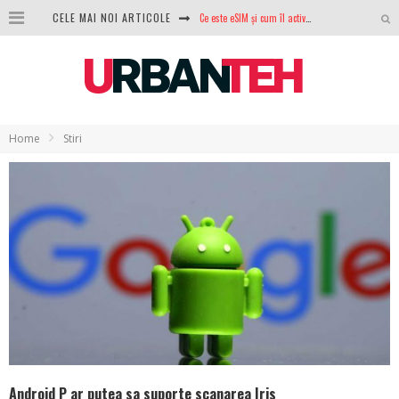
CELE MAI NOI ARTICOLE
100 GB de internet mobil gratuit de la Orange. Fără contract, fără acte și fără obligații
LG lansează televizoarele OLED evo, QNED evo și Micro RGB pentru 2026
După ani de refuzuri, Noctua lansează în sfârșit primul său AIO
GoPro revine în competiție: Mission One este răspunsul pe care DJI nu îl aștepta
Home
Stiri
Analiza producției fotovoltaice în România – cât produce un sistem solar pe timp de iarnă?
NVIDIA avertizează: memoria RAM și SSD-urile ar putea deveni și mai scumpe în perioada următoare
GTA VI poate fi precomandat oficial. Rockstar dezvăluie edițiile oficiale și bonusurile pe care le primești
Android P ar putea sa suporte scanarea Iris