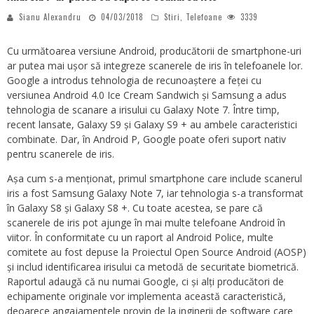
Sianu Alexandru
04/03/2018
Stiri
,
Telefoane
3339
Cu următoarea versiune Android, producătorii de smartphone-uri
ar putea mai ușor să integreze scanerele de iris în telefoanele lor.
Google a introdus tehnologia de recunoaștere a feței cu
versiunea Android 4.0 Ice Cream Sandwich și Samsung a adus
tehnologia de scanare a irisului cu Galaxy Note 7. Între timp,
recent lansate, Galaxy S9 și Galaxy S9 + au ambele caracteristici
combinate. Dar, în Android P, Google poate oferi suport nativ
pentru scanerele de iris.
Așa cum s-a menționat, primul smartphone care include scanerul
iris a fost Samsung Galaxy Note 7, iar tehnologia s-a transformat
în Galaxy S8 și Galaxy S8 +. Cu toate acestea, se pare că
scanerele de iris pot ajunge în mai multe telefoane Android în
viitor. În conformitate cu un raport al Android Police, multe
comitete au fost depuse la Proiectul Open Source Android (AOSP)
și includ identificarea irisului ca metodă de securitate biometrică.
Raportul adaugă că nu numai Google, ci și alți producători de
echipamente originale vor implementa această caracteristică,
deoarece angajamentele provin de la inginerii de software care