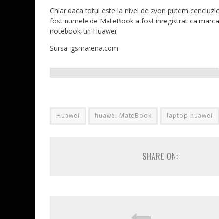
Chiar daca totul este la nivel de zvon putem concluzion
fost numele de MateBook a fost inregistrat ca marca si
notebook-uri Huawei.
Sursa: gsmarena.com
Huawei
huawei MateBook
laptop huawei
SHARE ON: