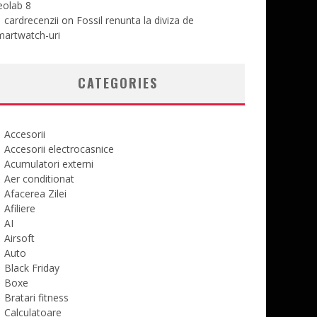
eolab 8
cardrecenzii
on
Fossil renunta la diviza de
martwatch-uri
CATEGORIES
Accesorii
Accesorii electrocasnice
Acumulatori externi
Aer conditionat
Afacerea Zilei
Afiliere
AI
Airsoft
Auto
Black Friday
Boxe
Bratari fitness
Calculatoare