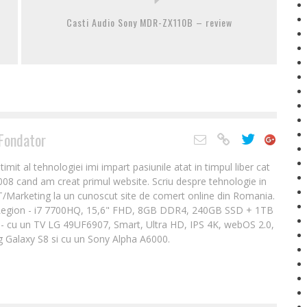
Casti Audio Sony MDR-ZX110B – review
Fondator
it al tehnologiei imi impart pasiunile atat in timpul liber cat
2008 cand am creat primul website. Scriu despre tehnologie in
IT/Marketing la un cunoscut site de comert online din Romania.
Legion - i7 7700HQ, 15,6" FHD, 8GB DDR4, 240GB SSD + 1TB
- cu un TV LG 49UF6907, Smart, Ultra HD, IPS 4K, webOS 2.0,
 Galaxy S8 si cu un Sony Alpha A6000.