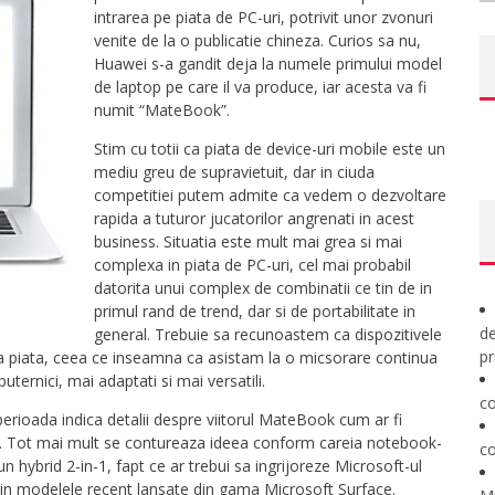
intrarea pe piata de PC-uri, potrivit unor zvonuri
venite de la o publicatie chineza. Curios sa nu,
Huawei s-a gandit deja la numele primului model
de laptop pe care il va produce, iar acesta va fi
numit “MateBook”.
Stim cu totii ca piata de device-uri mobile este un
mediu greu de supravietuit, dar in ciuda
competitiei putem admite ca vedem o dezvoltare
rapida a tuturor jucatorilor angrenati in acest
business. Situatia este mult mai grea si mai
complexa in piata de PC-uri, cel mai probabil
datorita unui complex de combinatii ce tin de in
primul rand de trend, dar si de portabilitate in
de
general. Trebuie sa recunoastem ca dispozitivele
pr
a piata, ceea ce inseamna ca asistam la o micsorare continua
uternici, mai adaptati si mai versatili.
co
perioada indica detalii despre viitorul MateBook cum ar fi
l. Tot mai mult se contureaza ideea conform careia notebook-
co
n hybrid 2-in-1, fapt ce ar trebui sa ingrijoreze Microsoft-ul
n modelele recent lansate din gama Microsoft Surface.