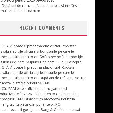
icro RGB pentru 2026
09/06/2026
După ani de refuzuri, Noctua lansează în sfârșit
imul său AIO
04/06/2026
RECENT COMMENTS
GTA VI poate fi precomandat oficial. Rockstar
zvăluie edițiile oficiale și bonusurile pe care le
imești – Urbanteh.ro
on
GoPro revine în competiție:
ssion One este răspunsul pe care DJI nu îl aștepta
GTA VI poate fi precomandat oficial. Rockstar
zvăluie edițiile oficiale și bonusurile pe care le
imești – Urbanteh.ro
on
După ani de refuzuri, Noctua
nsează în sfârșit primul său AIO
Cât RAM este suficient pentru gaming și
oductivitate în 2026 – Urbanteh.ro
on
Scumpirea
emoriilor RAM DDR5: cum afectează industria
ming-ului și piața componentelor PC
card recenzii google
on
Bang & Olufsen a lansat