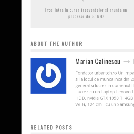
Intel intra in cursa frecventelor si anunta un
procesor de 5.1GHz
ABOUT THE AUTHOR
Marian Calinescu
Fondator urbanteh.ro Un impatim
si la locul de munca inca din 
general si lucrez in domeniul 
Lucrez cu un Laptop Lenovo 
HDD, nVidia GTX 1050 Ti 4GB 
Wi-Fi, 124 cm - cu un Samsung
RELATED POSTS