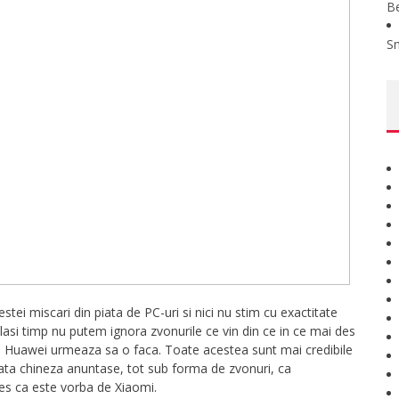
B
S
i miscari din piata de PC-uri si nici nu stim cu exactitate
celasi timp nu putem ignora zvonurile ce vin din ce in ce mai des
are Huawei urmeaza sa o faca. Toate acestea sunt mai credibile
 piata chineza anuntase, tot sub forma de zvonuri, ca
eles ca este vorba de Xiaomi.