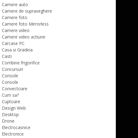
Camere auto
Camere de supraveghere
Camere foto
Camere foto Mirrorless
Camere video
Camere video actiune
Carcase PC
Casa si Gradina
Casti
Combine frigorifice
Concursuri
Console
Console
Convectoare
Cum sa?
Cuptoare
Design Web
Desktop
Drone
Electrocasnice
Electronice