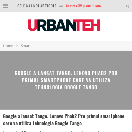
CELE MAI NOI ARTICOLE
Ce este eSIM și cum îl activezi pe telefon? Ghid complet pentru Android și iPhone
100 GB de internet mobil gratuit de la Orange. Fără contract, fără acte și fără obligații
LG lansează televizoarele OLED evo, QNED evo și Micro RGB pentru 2026
După ani de refuzuri, Noctua lansează în sfârșit primul său AIO
Home
Smart
GoPro revine în competiție: Mission One este răspunsul pe care DJI nu îl aștepta
Analiza producției fotovoltaice în România – cât produce un sistem solar pe timp de iarnă?
GOOGLE A LANSAT TANGO. LENOVO PHAB2 PRO
NVIDIA avertizează: memoria RAM și SSD-urile ar putea deveni și mai scumpe în perioada următoare
PRIMUL SMARTPHONE CARE VA UTILIZA
TEHNOLOGIA GOOGLE TANGO
GTA VI poate fi precomandat oficial. Rockstar dezvăluie edițiile oficiale și bonusurile pe care le primești
Google a lansat Tango. Lenovo Phab2 Pro primul smartphone
care va utiliza tehnologia Google Tango