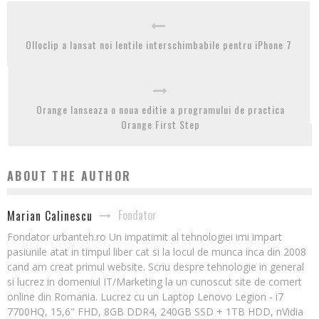
Olloclip a lansat noi lentile interschimbabile pentru iPhone 7
Orange lanseaza o noua editie a programului de practica
Orange First Step
ABOUT THE AUTHOR
Fondator
Marian Calinescu
Fondator urbanteh.ro Un impatimit al tehnologiei imi impart
pasiunile atat in timpul liber cat si la locul de munca inca din 2008
cand am creat primul website. Scriu despre tehnologie in general
si lucrez in domeniul IT/Marketing la un cunoscut site de comert
online din Romania. Lucrez cu un Laptop Lenovo Legion - i7
7700HQ, 15,6" FHD, 8GB DDR4, 240GB SSD + 1TB HDD, nVidia