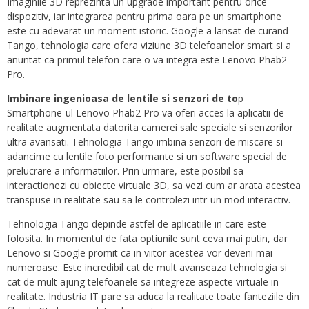
Imaginile 3D reprezinta un upgrade important pentru orice
dispozitiv, iar integrarea pentru prima oara pe un smartphone
este cu adevarat un moment istoric. Google a lansat de curand
Tango, tehnologia care ofera viziune 3D telefoanelor smart si a
anuntat ca primul telefon care o va integra este Lenovo Phab2
Pro.
Imbinare ingenioasa de lentile si senzori de to
p
Smartphone-ul Lenovo Phab2 Pro va oferi acces la aplicatii de
realitate augmentata datorita camerei sale speciale si senzorilor
ultra avansati. Tehnologia Tango imbina senzori de miscare si
adancime cu lentile foto performante si un software special de
prelucrare a informatiilor. Prin urmare, este posibil sa
interactionezi cu obiecte virtuale 3D, sa vezi cum ar arata acestea
transpuse in realitate sau sa le controlezi intr-un mod interactiv.
Tehnologia Tango depinde astfel de aplicatiile in care este
folosita. In momentul de fata optiunile sunt ceva mai putin, dar
Lenovo si Google promit ca in viitor acestea vor deveni mai
numeroase. Este incredibil cat de mult avanseaza tehnologia si
cat de mult ajung telefoanele sa integreze aspecte virtuale in
realitate. Industria IT pare sa aduca la realitate toate fanteziile din