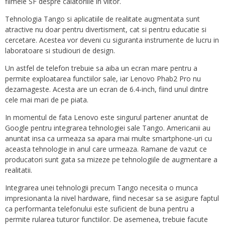
filmele SF despre calatoriile in viitor.
Tehnologia Tango si aplicatiile de realitate augmentata sunt
atractive nu doar pentru divertisment, cat si pentru educatie si
cercetare. Acestea vor deveni cu siguranta instrumente de lucru in
laboratoare si studiouri de design.
Un astfel de telefon trebuie sa aiba un ecran mare pentru a
permite exploatarea functiilor sale, iar Lenovo Phab2 Pro nu
dezamageste. Acesta are un ecran de 6.4-inch, fiind unul dintre
cele mai mari de pe piata.
In momentul de fata Lenovo este singurul partener anuntat de
Google pentru integrarea tehnologiei sale Tango. Americanii au
anuntat insa ca urmeaza sa apara mai multe smartphone-uri cu
aceasta tehnologie in anul care urmeaza. Ramane de vazut ce
producatori sunt gata sa mizeze pe tehnologiile de augmentare a
realitatii.
Integrarea unei tehnologii precum Tango necesita o munca
impresionanta la nivel hardware, fiind necesar sa se asigure faptul
ca performanta telefonului este suficient de buna pentru a
permite rularea tuturor functiilor. De asemenea, trebuie facute