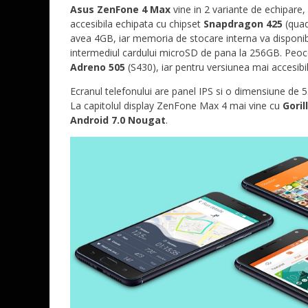
Asus ZenFone 4 Max
vine in 2 variante de echipare
accesibila echipata cu chipset
Snapdragon 425
(quad
avea 4GB, iar memoria de stocare interna va disponibi
intermediul cardului microSD de pana la 256GB. Peoce
Adreno 505
(S430), iar pentru versiunea mai accesibil
Ecranul telefonului are panel IPS si o dimensiune de 5
La capitolul display ZenFone Max 4 mai vine cu
Goril
Android 7.0 Nougat
.