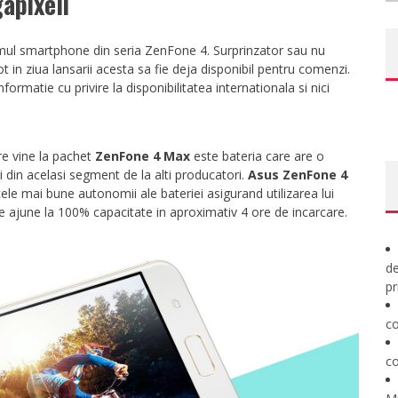
apixeli
imul smartphone din seria ZenFone 4. Surprinzator sau nu
t in ziua lansarii acesta sa fie deja disponibil pentru comenzi.
ormatie cu privire la disponibilitatea internationala si nici
re vine la pachet
ZenFone 4 Max
este bateria care are o
 din acelasi segment de la alti producatori.
Asus ZenFone 4
cele mai bune autonomii ale bateriei asigurand utilizarea lui
e ajune la 100% capacitate in aproximativ 4 ore de incarcare.
de
pr
co
co