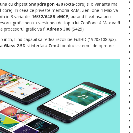
, una cu chipset
Snapdragon 430
(octa-core) si o varianta mai
-core). In ceea ce priveste memoria RAM, ZenFone 4 Max va
la in 3 variante:
16/32/64GB eMCP
, putand fi extinsa prin
sorul grafic pentru versiunea de top a lui ZenFone 4 Max va fi
a procesorul grafic va fi
Adreno 308
(S425).
.5 inch, fiind capabil sa redea rezolutie FullHD (1920x1080px).
la Glass 2.5D
si interfata
ZenUI
pentru sistemul de opreare