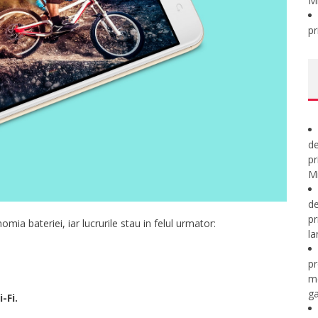
M
pr
de
pr
Mi
de
pr
mia bateriei, iar lucrurile stau in felul urmator:
la
pr
m
ga
-Fi.