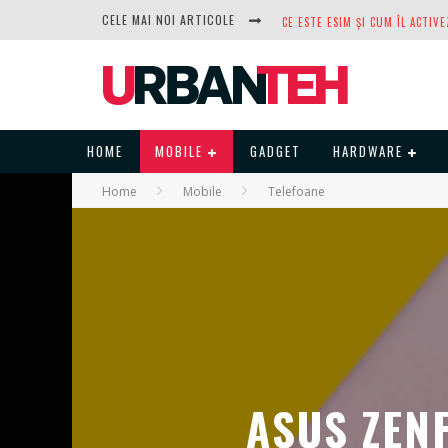
CELE MAI NOI ARTICOLE
DUPĂ ANI DE REFUZURI, NOCTUA
HOME
MOBILE
GADGET
HARDWARE
Home
Mobile
Telefoane
ASUS ZENF