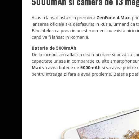
5000mAh si camera de 13 meg
Asus a lansat astazi in premiera
ZenFone 4 Max
, pr
lansarea oficiala s-a desfasurat in Rusia, urmand ca to
Bineinteles ca pana in acest moment nu exista nicio inf
cand va fi lansat in Romania.
Baterie de 5000mAh
De la inceput am aflat ca cea mai mare supriza cu ca
capacitate uriasa in comparatie cu alte smartphoneuri
Max
va avea baterie de
5000mAh
si va avea printre 
pentru intreaga zi fara a avea probleme. Bateria poat