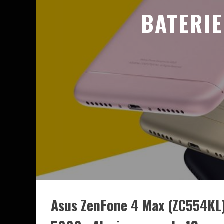
BATERIE
Asus ZenFone 4 Max (ZC554KL) l