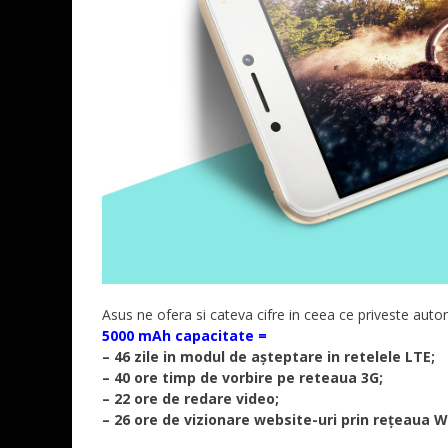
Asus ne ofera si cateva cifre in ceea ce priveste autono
5000 mAh capacitate =
– 46 zile in modul de așteptare in retelele LTE;
– 40 ore timp de vorbire pe reteaua 3G;
– 22 ore de redare video;
– 26 ore de vizionare website-uri prin rețeaua Wi