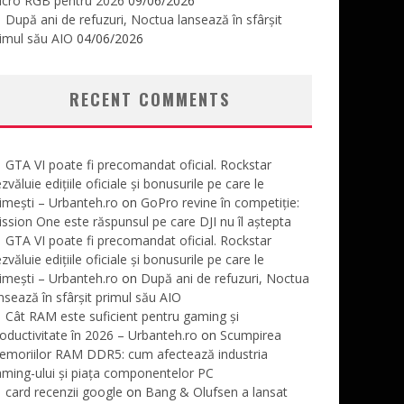
icro RGB pentru 2026
09/06/2026
După ani de refuzuri, Noctua lansează în sfârșit
imul său AIO
04/06/2026
RECENT COMMENTS
GTA VI poate fi precomandat oficial. Rockstar
zvăluie edițiile oficiale și bonusurile pe care le
imești – Urbanteh.ro
on
GoPro revine în competiție:
ssion One este răspunsul pe care DJI nu îl aștepta
GTA VI poate fi precomandat oficial. Rockstar
zvăluie edițiile oficiale și bonusurile pe care le
imești – Urbanteh.ro
on
După ani de refuzuri, Noctua
nsează în sfârșit primul său AIO
Cât RAM este suficient pentru gaming și
oductivitate în 2026 – Urbanteh.ro
on
Scumpirea
emoriilor RAM DDR5: cum afectează industria
ming-ului și piața componentelor PC
card recenzii google
on
Bang & Olufsen a lansat