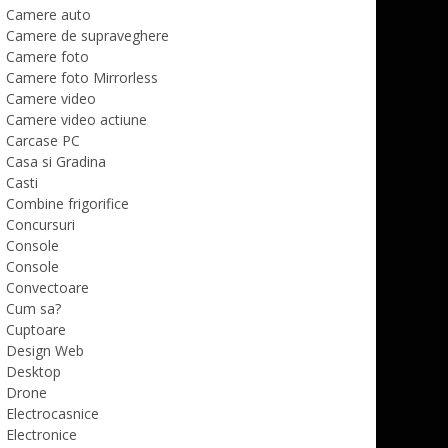
Camere auto
Camere de supraveghere
Camere foto
Camere foto Mirrorless
Camere video
Camere video actiune
Carcase PC
Casa si Gradina
Casti
Combine frigorifice
Concursuri
Console
Console
Convectoare
Cum sa?
Cuptoare
Design Web
Desktop
Drone
Electrocasnice
Electronice