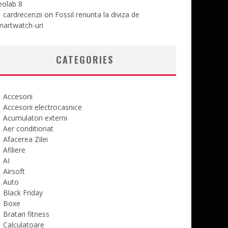
eolab 8
cardrecenzii
on
Fossil renunta la diviza de
martwatch-uri
CATEGORIES
Accesorii
Accesorii electrocasnice
Acumulatori externi
Aer conditionat
Afacerea Zilei
Afiliere
AI
Airsoft
Auto
Black Friday
Boxe
Bratari fitness
Calculatoare