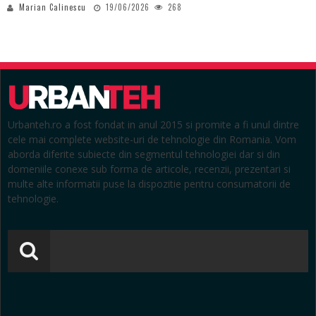
Marian Calinescu
19/06/2026
268
Urbanteh.ro a fost fondat in anul 2015 si promite a fi unul dintre
cele mai complete website-uri de tehnologie din Romania. Vom
aborda diferite subiecte din segmentul tehnologiei dar si din
domeniile conexe sub forma de articole, recenzii, prezentari si
multe alte informatii puse la dispozitie pentru consumatorii de
tehnologie.