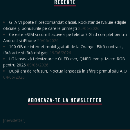
RECENTE
GTA VI poate fi precomandat oficial. Rockstar dezvăluie edițiile
oficiale și bonusurile pe care le primești
25/06/2026
Ce este eSIM și cum îl activezi pe telefon? Ghid complet pentru
Android și iPhone
20/06/2026
100 GB de internet mobil gratuit de la Orange. Fără contract,
fără acte și fără obligații
19/06/2026
LG lansează televizoarele OLED evo, QNED evo și Micro RGB
pentru 2026
09/06/2026
După ani de refuzuri, Noctua lansează în sfârșit primul său AIO
04/06/2026
ABONEAZA-TE LA NEWSLETTER
[newsletter]