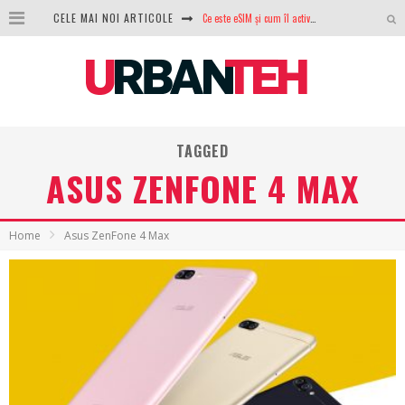
Ce este eSIM și cum îl activezi pe telefon? Ghid complet pentru Android și iPhone
CELE MAI NOI ARTICOLE
100 GB de internet mobil gratuit de la Orange. Fără contract, fără acte și fără obligații
LG lansează televizoarele OLED evo, QNED evo și Micro RGB pentru 2026
După ani de refuzuri, Noctua lansează în sfârșit primul său AIO
TAGGED
GoPro revine în competiție: Mission One este răspunsul pe care DJI nu îl aștepta
ASUS ZENFONE 4 MAX
Analiza producției fotovoltaice în România – cât produce un sistem solar pe timp de iarnă?
NVIDIA avertizează: memoria RAM și SSD-urile ar putea deveni și mai scumpe în perioada următoare
Home
Asus ZenFone 4 Max
GTA VI poate fi precomandat oficial. Rockstar dezvăluie edițiile oficiale și bonusurile pe care le primești