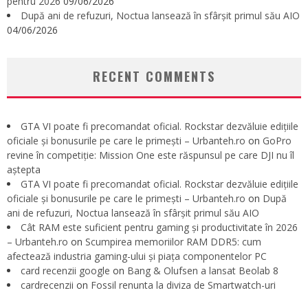
pentru 2026
09/06/2026
După ani de refuzuri, Noctua lansează în sfârșit primul său AIO
04/06/2026
RECENT COMMENTS
GTA VI poate fi precomandat oficial. Rockstar dezvăluie edițiile
oficiale și bonusurile pe care le primești – Urbanteh.ro
on
GoPro
revine în competiție: Mission One este răspunsul pe care DJI nu îl
aștepta
GTA VI poate fi precomandat oficial. Rockstar dezvăluie edițiile
oficiale și bonusurile pe care le primești – Urbanteh.ro
on
După
ani de refuzuri, Noctua lansează în sfârșit primul său AIO
Cât RAM este suficient pentru gaming și productivitate în 2026
– Urbanteh.ro
on
Scumpirea memoriilor RAM DDR5: cum
afectează industria gaming-ului și piața componentelor PC
card recenzii google
on
Bang & Olufsen a lansat Beolab 8
cardrecenzii
on
Fossil renunta la diviza de Smartwatch-uri