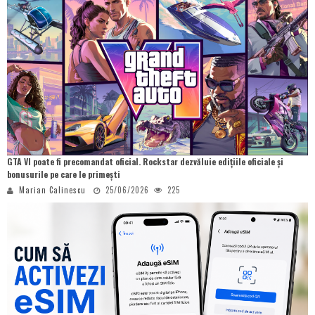
GTA VI poate fi precomandat oficial. Rockstar dezvăluie edițiile oficiale și
bonusurile pe care le primești
Marian Calinescu
25/06/2026
225