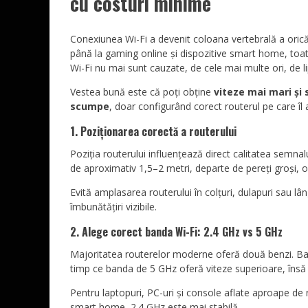
cu costuri minime
Conexiunea Wi-Fi a devenit coloana vertebrală a oric
până la gaming online și dispozitive smart home, toat
Wi-Fi nu mai sunt cauzate, de cele mai multe ori, de lip
Vestea bună este că poți obține
viteze mai mari și 
scumpe
, doar configurând corect routerul pe care îl a
1. Poziționarea corectă a routerului
Poziția routerului influențează direct calitatea semnalu
de aproximativ 1,5–2 metri, departe de pereți groși, o
Evită amplasarea routerului în colțuri, dulapuri sau l
îmbunătățiri vizibile.
2. Alege corect banda Wi-Fi: 2.4 GHz vs 5 GHz
Majoritatea routerelor moderne oferă două benzi. Ban
timp ce banda de 5 GHz oferă viteze superioare, însă 
Pentru laptopuri, PC-uri și console aflate aproape de
smart home, 2.4 GHz este mai stabilă.