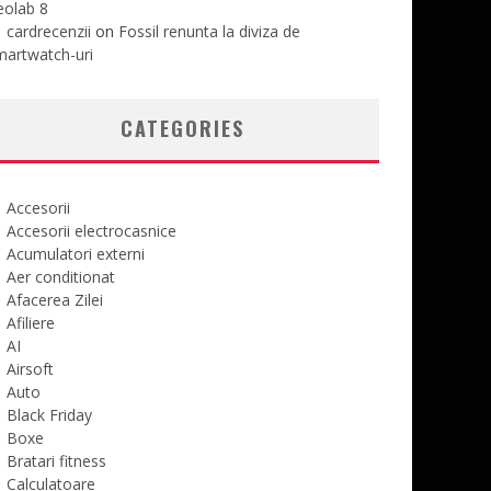
eolab 8
cardrecenzii
on
Fossil renunta la diviza de
martwatch-uri
CATEGORIES
Accesorii
Accesorii electrocasnice
Acumulatori externi
Aer conditionat
Afacerea Zilei
Afiliere
AI
Airsoft
Auto
Black Friday
Boxe
Bratari fitness
Calculatoare