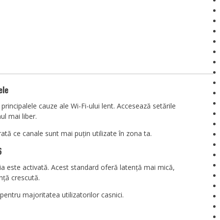
ele
principalele cauze ale Wi-Fi-ului lent. Accesează setările
l mai liber.
arată ce canale sunt mai puțin utilizate în zona ta.
6
ia este activată. Acest standard oferă latență mai mică,
nță crescută.
entru majoritatea utilizatorilor casnici.