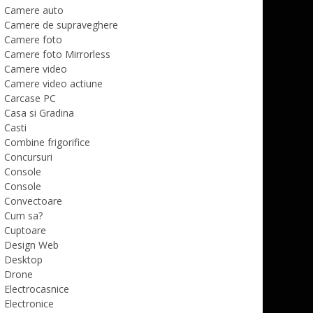
Camere auto
Camere de supraveghere
Camere foto
Camere foto Mirrorless
Camere video
Camere video actiune
Carcase PC
Casa si Gradina
Casti
Combine frigorifice
Concursuri
Console
Console
Convectoare
Cum sa?
Cuptoare
Design Web
Desktop
Drone
Electrocasnice
Electronice