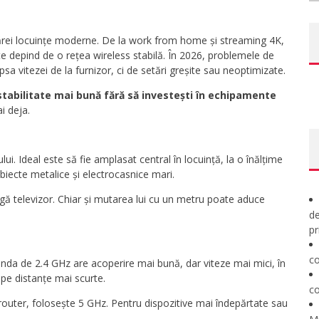
ărei locuințe moderne. De la work from home și streaming 4K,
e depind de o rețea wireless stabilă. În 2026, problemele de
sa vitezei de la furnizor, ci de setări greșite sau neoptimizate.
stabilitate mai bună fără să investești în echipamente
i deja.
lui. Ideal este să fie amplasat central în locuință, la o înălțime
biecte metalice și electrocasnice mari.
ângă televizor. Chiar și mutarea lui cu un metru poate aduce
de
pr
co
da de 2.4 GHz are acoperire mai bună, dar viteze mai mici, în
pe distanțe mai scurte.
co
 router, folosește 5 GHz. Pentru dispozitive mai îndepărtate sau