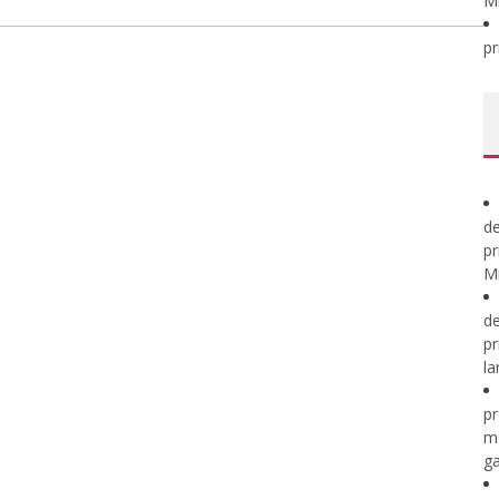
M
pr
de
pr
Mi
de
pr
la
pr
m
ga