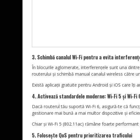
3. Schimbă canalul Wi-Fi pentru a evita interferenț
În blocurile aglomerate, interferențele sunt una dintre 
routerului și schimbă manual canalul wireless către unu
Există aplicații gratuite pentru Android și iOS care îți 
4. Activează standardele moderne: Wi-Fi 5 și Wi-Fi 
Dacă routerul tău suportă Wi-Fi 6, asigură-te că funcț
gestionare mai bună a mai multor dispozitive și eficie
Chiar și Wi-Fi 5 (802.11ac) rămâne foarte performant p
5. Folosește QoS pentru prioritizarea traficului