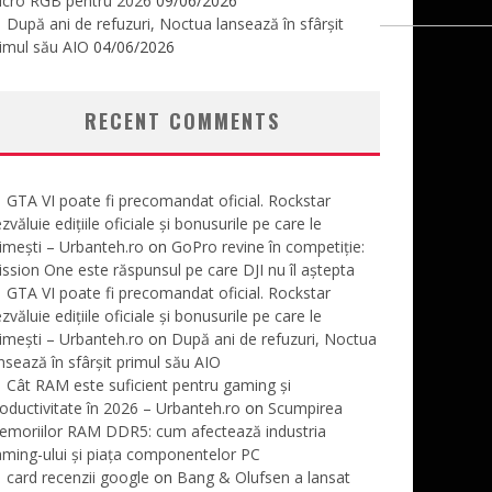
icro RGB pentru 2026
09/06/2026
După ani de refuzuri, Noctua lansează în sfârșit
imul său AIO
04/06/2026
RECENT COMMENTS
GTA VI poate fi precomandat oficial. Rockstar
zvăluie edițiile oficiale și bonusurile pe care le
imești – Urbanteh.ro
on
GoPro revine în competiție:
ssion One este răspunsul pe care DJI nu îl aștepta
GTA VI poate fi precomandat oficial. Rockstar
zvăluie edițiile oficiale și bonusurile pe care le
imești – Urbanteh.ro
on
După ani de refuzuri, Noctua
nsează în sfârșit primul său AIO
Cât RAM este suficient pentru gaming și
oductivitate în 2026 – Urbanteh.ro
on
Scumpirea
emoriilor RAM DDR5: cum afectează industria
ming-ului și piața componentelor PC
card recenzii google
on
Bang & Olufsen a lansat