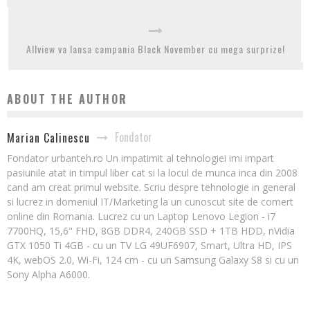
Allview va lansa campania Black November cu mega surprize!
ABOUT THE AUTHOR
Fondator
Marian Calinescu
Fondator urbanteh.ro Un impatimit al tehnologiei imi impart
pasiunile atat in timpul liber cat si la locul de munca inca din 2008
cand am creat primul website. Scriu despre tehnologie in general
si lucrez in domeniul IT/Marketing la un cunoscut site de comert
online din Romania. Lucrez cu un Laptop Lenovo Legion - i7
7700HQ, 15,6" FHD, 8GB DDR4, 240GB SSD + 1TB HDD, nVidia
GTX 1050 Ti 4GB - cu un TV LG 49UF6907, Smart, Ultra HD, IPS
4K, webOS 2.0, Wi-Fi, 124 cm - cu un Samsung Galaxy S8 si cu un
Sony Alpha A6000.