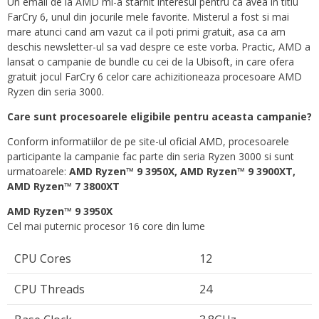
Un email de la AMD mi-a starnit interesul pentru ca avea in titlu
FarCry 6, unul din jocurile mele favorite. Misterul a fost si mai
mare atunci cand am vazut ca il poti primi gratuit, asa ca am
deschis newsletter-ul sa vad despre ce este vorba. Practic, AMD a
lansat o campanie de bundle cu cei de la Ubisoft, in care ofera
gratuit jocul FarCry 6 celor care achizitioneaza procesoare AMD
Ryzen din seria 3000.
Care sunt procesoarele eligibile pentru aceasta campanie?
Conform informatiilor de pe site-ul oficial AMD, procesoarele
participante la campanie fac parte din seria Ryzen 3000 si sunt
urmatoarele:
AMD Ryzen™ 9 3950X, AMD Ryzen™ 9 3900XT,
AMD Ryzen™ 7 3800XT
AMD Ryzen™ 9 3950X
Cel mai puternic procesor 16 core din lume
CPU Cores
12
CPU Threads
24