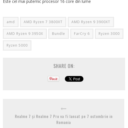
Este cel mai puternic procesor 16 core din lume
amd
AMD Ryzen 7 3800XT
AMD Ryzen 9 3900XT
AMD Ryzen 9 3950X
Bundle
FarCry 6
Ryzen 3000
Ryzen 5000
SHARE ON:
Realme 7 și Realme 7 Pro va fi lansat pe 7 octombrie in
Romania