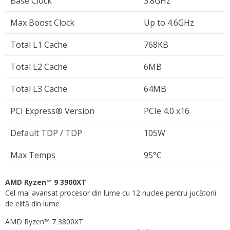
Base Clock
3.8GHz
Max Boost Clock
Up to 4.6GHz
Total L1 Cache
768KB
Total L2 Cache
6MB
Total L3 Cache
64MB
PCI Express® Version
PCIe 4.0 x16
Default TDP / TDP
105W
Max Temps
95°C
AMD Ryzen™ 9 3900XT
Cel mai avansat procesor din lume cu 12 nuclee pentru jucătorii
de elită din lume
AMD Ryzen™ 7 3800XT