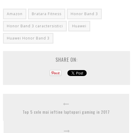
Amazon
Bratara Fitness
Honor Band 3
Honor Band 3 caractersistici
Huawei
Huawei Honor Band 3
SHARE ON:
Top 5 cele mai ieftine laptopuri gaming in 2017