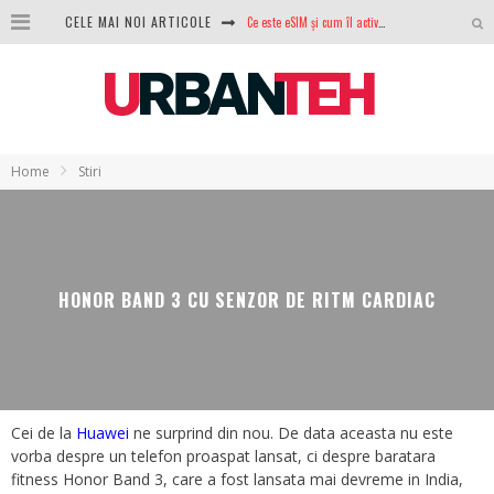
Ce este eSIM și cum îl activezi pe telefon? Ghid complet pentru Android și iPhone
CELE MAI NOI ARTICOLE
100 GB de internet mobil gratuit de la Orange. Fără contract, fără acte și fără obligații
LG lansează televizoarele OLED evo, QNED evo și Micro RGB pentru 2026
După ani de refuzuri, Noctua lansează în sfârșit primul său AIO
Home
Stiri
GoPro revine în competiție: Mission One este răspunsul pe care DJI nu îl aștepta
Analiza producției fotovoltaice în România – cât produce un sistem solar pe timp de iarnă?
NVIDIA avertizează: memoria RAM și SSD-urile ar putea deveni și mai scumpe în perioada următoare
HONOR BAND 3 CU SENZOR DE RITM CARDIAC
GTA VI poate fi precomandat oficial. Rockstar dezvăluie edițiile oficiale și bonusurile pe care le primești
Cei de la
Huawei
ne surprind din nou. De data aceasta nu este
vorba despre un telefon proaspat lansat, ci despre baratara
fitness Honor Band 3, care a fost lansata mai devreme in India,