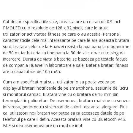
Cat despre specificatiile sale, aceasta are un ecran de 0.9 inch
PMOLED cu o rezolutie de 128 x 32 pixeli, care le arate
utilizatorilor activitatea fitness pe care o au acestia. Personal,
caracteristicile cele mai interesante pe care le are aceasta bratara
sunt: bratara celor de la Huawei rezista la apa pana la o adancime
de 50 m, iar bateria sa tine pana la 30 de zile, doar cu o singura
incarcare. Durata de viata a bateriei se bazeaza pe testele facute
de compania Huawei in laboratoarele sale. Bateria bratarii fitness
are o capactitate de 105 mAh.
Cum am specificat mai sus, utilizatori o sa poata vedea pe
display-ul bratarii notificarile de pe smartphone, sesiunile de lucru
si monitorul cardiac. Bratara vine cu o bratara de 16 mm din
termoplastic poliuretan. De asemenea, bratara mai vine cu senzor
infrarosu, pedometru si senzori de calorii, distanta, alergare. Plus
ca, utilizatorii noii bratari vor putea sa isi acceseze datele de pe
telefonul pe care il detin. Aceasta bratara vine cu Bluetooth v4.2
BLE si dea asemenea are un mod de inot.