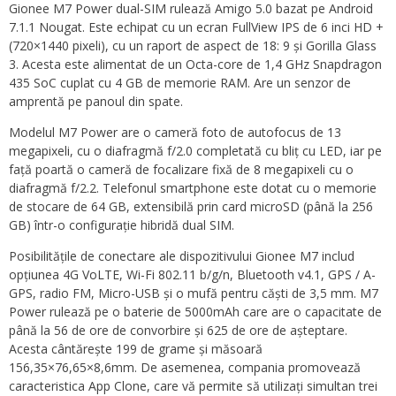
Gionee M7 Power dual-SIM rulează Amigo 5.0 bazat pe Android
7.1.1 Nougat. Este echipat cu un ecran FullView IPS de 6 inci HD +
(720×1440 pixeli), cu un raport de aspect de 18: 9 și Gorilla Glass
3. Acesta este alimentat de un Octa-core de 1,4 GHz Snapdragon
435 SoC cuplat cu 4 GB de memorie RAM. Are un senzor de
amprentă pe panoul din spate.
Modelul M7 Power are o cameră foto de autofocus de 13
megapixeli, cu o diafragmă f/2.0 completată cu bliț cu LED, iar pe
față poartă o cameră de focalizare fixă ​​de 8 megapixeli cu o
diafragmă f/2.2. Telefonul smartphone este dotat cu o memorie
de stocare de 64 GB, extensibilă prin card microSD (până la 256
GB) într-o configurație hibridă dual SIM.
Posibilitățile de conectare ale dispozitivului Gionee M7 includ
opțiunea 4G VoLTE, Wi-Fi 802.11 b/g/n, Bluetooth v4.1, GPS / A-
GPS, radio FM, Micro-USB și o mufă pentru căști de 3,5 mm. M7
Power rulează pe o baterie de 5000mAh care are o capacitate de
până la 56 de ore de convorbire și 625 de ore de așteptare.
Acesta cântărește 199 de grame și măsoară
156,35×76,65×8,6mm. De asemenea, compania promovează
caracteristica App Clone, care vă permite să utilizați simultan trei