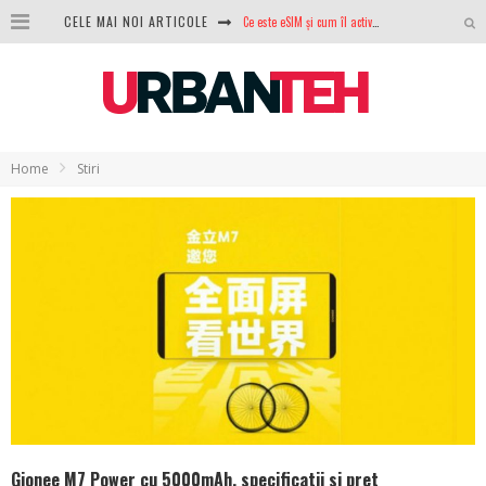
CELE MAI NOI ARTICOLE
100 GB de internet mobil gratuit de la Orange. Fără contract, fără acte și fără obligații
LG lansează televizoarele OLED evo, QNED evo și Micro RGB pentru 2026
După ani de refuzuri, Noctua lansează în sfârșit primul său AIO
GoPro revine în competiție: Mission One este răspunsul pe care DJI nu îl aștepta
Home
Stiri
Analiza producției fotovoltaice în România – cât produce un sistem solar pe timp de iarnă?
NVIDIA avertizează: memoria RAM și SSD-urile ar putea deveni și mai scumpe în perioada următoare
GTA VI poate fi precomandat oficial. Rockstar dezvăluie edițiile oficiale și bonusurile pe care le primești
Gionee M7 Power cu 5000mAh, specificatii si pret