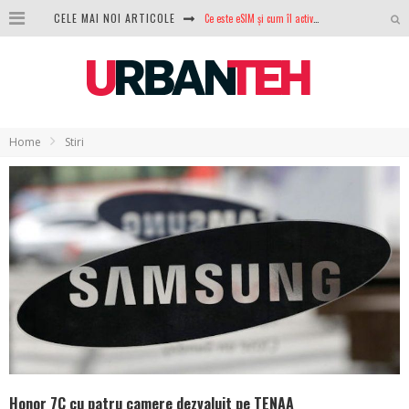
Ce este eSIM și cum îl activezi pe telefon? Ghid complet pentru Android și iPhone
CELE MAI NOI ARTICOLE
100 GB de internet mobil gratuit de la Orange. Fără contract, fără acte și fără obligații
LG lansează televizoarele OLED evo, QNED evo și Micro RGB pentru 2026
După ani de refuzuri, Noctua lansează în sfârșit primul său AIO
Home
Stiri
GoPro revine în competiție: Mission One este răspunsul pe care DJI nu îl aștepta
Analiza producției fotovoltaice în România – cât produce un sistem solar pe timp de iarnă?
NVIDIA avertizează: memoria RAM și SSD-urile ar putea deveni și mai scumpe în perioada următoare
GTA VI poate fi precomandat oficial. Rockstar dezvăluie edițiile oficiale și bonusurile pe care le primești
Honor 7C cu patru camere dezvaluit pe TENAA