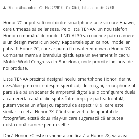
Sianu Alexandru
14/02/2018
Stiri
,
Telefoane
2799
Honor 7C ar putea fi unul dintre smartphone-urile viitoare Huawei,
care urmează să se lanseze. Pe o listă TENAA, un nou telefon
Honor cu numărul de model LND-AL30 va cuprinde patru camere
și un design metalic unibody. Rapoartele spun ca noul model ar
putea fi Honor 7C, care ar putea fi o watered-down a Honor 7X.
Compania mamă a brandului găzduiește un eveniment în cadrul
Mobile World Congress din Barcelona, ​​unde promite lansarea de
noi produse.
Lista TENAA prezintă designul noului smartphone Honor, dar nu
dezvăluie prea multe despre specificații. În imagini, smartphone-ul
pare să aibă un scaner de amprentă digitală și o configurare duală
a camerei la capătul din spate. Între timp, pe partea frontală,
putem vedea un afișaj cu raportul de aspect 18: 9, care este
similar cu cel al Honor 7X. Când vine vorba de aparatul de
fotografiat, există două inlay-uri care sugerează că ar putea
exista două camere pentru selfie.
Dacă Honor 7C este o varianta tonificată a Honor 7X, va avea