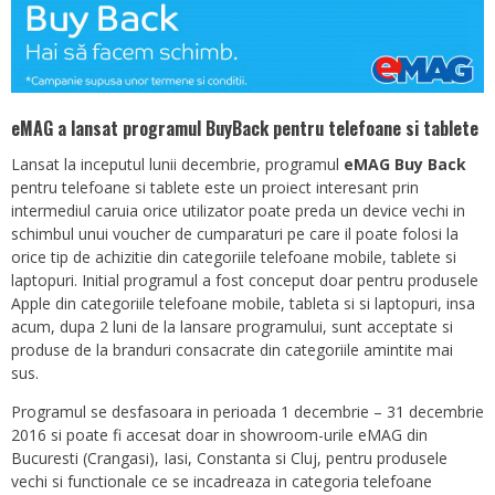
eMAG a lansat programul BuyBack pentru telefoane si tablete
Lansat la inceputul lunii decembrie, programul
eMAG Buy Back
pentru telefoane si tablete este un proiect interesant prin
intermediul caruia orice utilizator poate preda un device vechi in
schimbul unui voucher de cumparaturi pe care il poate folosi la
orice tip de achizitie din categoriile telefoane mobile, tablete si
laptopuri. Initial programul a fost conceput doar pentru produsele
Apple din categoriile telefoane mobile, tableta si si laptopuri, insa
acum, dupa 2 luni de la lansare programului, sunt acceptate si
produse de la branduri consacrate din categoriile amintite mai
sus.
Programul se desfasoara in perioada 1 decembrie – 31 decembrie
2016 si poate fi accesat doar in showroom-urile eMAG din
Bucuresti (Crangasi), Iasi, Constanta si Cluj, pentru produsele
vechi si functionale ce se incadreaza in categoria telefoane