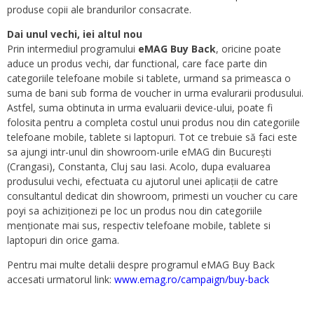
produse copii ale brandurilor consacrate.
Dai unul vechi, iei altul nou
Prin intermediul programului
eMAG Buy Back
, oricine poate
aduce un produs vechi, dar functional, care face parte din
categoriile telefoane mobile si tablete, urmand sa primeasca o
suma de bani sub forma de voucher in urma evalurarii produsului.
Astfel, suma obtinuta in urma evaluarii device-ului, poate fi
folosita pentru a completa costul unui produs nou din categoriile
telefoane mobile, tablete si laptopuri. Tot ce trebuie să faci este
sa ajungi intr-unul din showroom-urile eMAG din București
(Crangasi), Constanta, Cluj sau Iasi. Acolo, dupa evaluarea
produsului vechi, efectuata cu ajutorul unei aplicații de catre
consultantul dedicat din showroom, primesti un voucher cu care
poyi sa achiziționezi pe loc un produs nou din categoriile
menționate mai sus, respectiv telefoane mobile, tablete si
laptopuri din orice gama.
Pentru mai multe detalii despre programul eMAG Buy Back
accesati urmatorul link:
www.emag.ro/campaign/buy-back