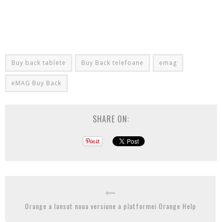
Buy back tablete
Buy Back telefoane
emag
eMAG Buy Back
SHARE ON:
Orange a lansat noua versiune a platformei Orange Help