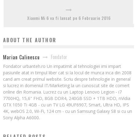
Xiaomi Mi 6 va fi lansat pe 6 Februarie 2016
ABOUT THE AUTHOR
Fondator
Marian Calinescu
Fondator urbanteh.ro Un impatimit al tehnologiei imi impart
pasiunile atat in timpul liber cat si la locul de munca inca din 2008
cand am creat primul website. Scriu despre tehnologie in general
si lucrez in domeniul IT/Marketing la un cunoscut site de comert
online din Romania. Lucrez cu un Laptop Lenovo Legion - i7
7700HQ, 15,6" FHD, 8GB DDR4, 240GB SSD + 1TB HDD, nVidia
GTX 1050 Ti 4GB - cu un TV LG 49UF6907, Smart, Ultra HD, IPS
4K, webOS 2.0, Wi-Fi, 124 cm - cu un Samsung Galaxy S8 si cu un
Sony Alpha A6000.
RELATED POSTS