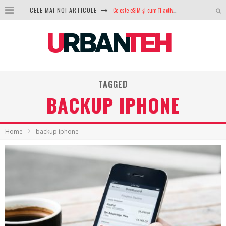
Ce este eSIM și cum îl activezi pe telefon? Ghid complet pentru Android și iPhone
CELE MAI NOI ARTICOLE
100 GB de internet mobil gratuit de la Orange. Fără contract, fără acte și fără obligații
LG lansează televizoarele OLED evo, QNED evo și Micro RGB pentru 2026
După ani de refuzuri, Noctua lansează în sfârșit primul său AIO
TAGGED
GoPro revine în competiție: Mission One este răspunsul pe care DJI nu îl aștepta
BACKUP IPHONE
Analiza producției fotovoltaice în România – cât produce un sistem solar pe timp de iarnă?
NVIDIA avertizează: memoria RAM și SSD-urile ar putea deveni și mai scumpe în perioada următoare
Home
backup iphone
GTA VI poate fi precomandat oficial. Rockstar dezvăluie edițiile oficiale și bonusurile pe care le primești