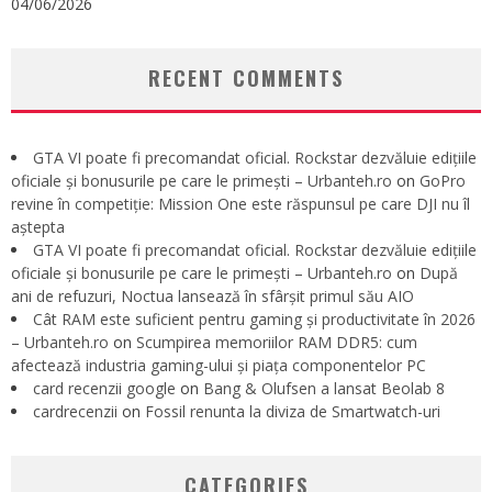
04/06/2026
RECENT COMMENTS
GTA VI poate fi precomandat oficial. Rockstar dezvăluie edițiile
oficiale și bonusurile pe care le primești – Urbanteh.ro
on
GoPro
revine în competiție: Mission One este răspunsul pe care DJI nu îl
aștepta
GTA VI poate fi precomandat oficial. Rockstar dezvăluie edițiile
oficiale și bonusurile pe care le primești – Urbanteh.ro
on
După
ani de refuzuri, Noctua lansează în sfârșit primul său AIO
Cât RAM este suficient pentru gaming și productivitate în 2026
– Urbanteh.ro
on
Scumpirea memoriilor RAM DDR5: cum
afectează industria gaming-ului și piața componentelor PC
card recenzii google
on
Bang & Olufsen a lansat Beolab 8
cardrecenzii
on
Fossil renunta la diviza de Smartwatch-uri
CATEGORIES