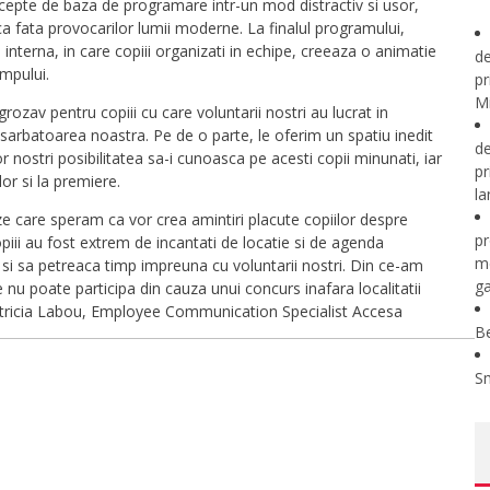
cepte de baza de programare intr-un mod distractiv si usor,
aca fata provocarilor lumii moderne. La finalul programului,
nterna, in care copiii organizati in echipe, creeaza o animatie
de
impului.
pr
Mi
grozav pentru copiii cu care voluntarii nostri au lucrat in
 sarbatoarea noastra. Pe de o parte, le oferim un spatiu inedit
de
r nostri posibilitatea sa-i cunoasca pe acesti copii minunati, iar
pr
lor si la premiere.
la
ze care speram ca vor crea amintiri placute copiilor despre
pr
opiii au fost extrem de incantati de locatie si de agenda
m
 si sa petreaca timp impreuna cu voluntarii nostri. Din ce-am
ga
 nu poate participa din cauza unui concurs inafara localitatii
Patricia Labou, Employee Communication Specialist Accesa
B
S