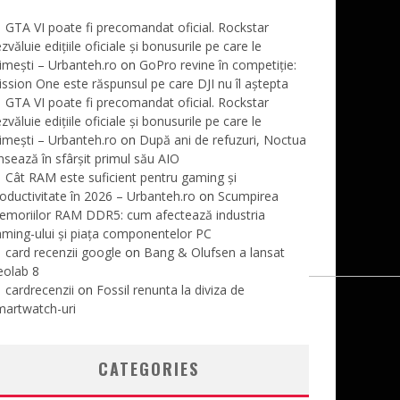
GTA VI poate fi precomandat oficial. Rockstar
zvăluie edițiile oficiale și bonusurile pe care le
imești – Urbanteh.ro
on
GoPro revine în competiție:
ssion One este răspunsul pe care DJI nu îl aștepta
GTA VI poate fi precomandat oficial. Rockstar
zvăluie edițiile oficiale și bonusurile pe care le
imești – Urbanteh.ro
on
După ani de refuzuri, Noctua
nsează în sfârșit primul său AIO
Cât RAM este suficient pentru gaming și
oductivitate în 2026 – Urbanteh.ro
on
Scumpirea
emoriilor RAM DDR5: cum afectează industria
ming-ului și piața componentelor PC
card recenzii google
on
Bang & Olufsen a lansat
eolab 8
cardrecenzii
on
Fossil renunta la diviza de
martwatch-uri
CATEGORIES