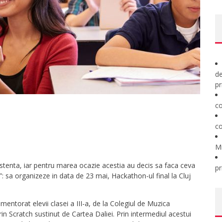
de
pr
co
co
M
tenta, iar pentru marea ocazie acestia au decis sa faca ceva
pr
!”: sa organizeze in data de 23 mai, Hackathon-ul final la Cluj
 mentorat elevii clasei a III-a, de la Colegiul de Muzica
n Scratch sustinut de Cartea Daliei. Prin intermediul acestui