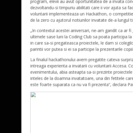
program, elevii au avut oportunitatea de a invata con
dezvoltandu-si timpuriu abilitati care ii vor ajuta sa f
voluntarii implementeaza un Hackathon, o competitie i
de la zero cu ajutorul notiunilor invatate de-a lungul t
„In contextul acestei aniversari, ne-am gandit ca ar fi 
ultimele sase luni la Coding Club sa poata participa la
in care sa-si pregateasca proiectele, le dam si colegilo
parintii vor putea si ei sa participe la prezentarile copii
La finalul hackathonului avem pregatite cateva surpri
intreaga experienta a invatarii cu voluntarii Accesa. C
evenimentului, abia asteapta sa-si prezinte proiectele
inteles de la doamna invatatoare, una din fetitele care
este foarte suparata ca nu va fi prezenta”, declara 