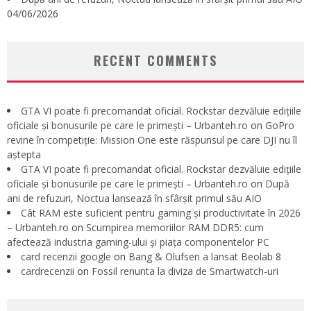
04/06/2026
RECENT COMMENTS
GTA VI poate fi precomandat oficial. Rockstar dezvăluie edițiile
oficiale și bonusurile pe care le primești – Urbanteh.ro
on
GoPro
revine în competiție: Mission One este răspunsul pe care DJI nu îl
aștepta
GTA VI poate fi precomandat oficial. Rockstar dezvăluie edițiile
oficiale și bonusurile pe care le primești – Urbanteh.ro
on
După
ani de refuzuri, Noctua lansează în sfârșit primul său AIO
Cât RAM este suficient pentru gaming și productivitate în 2026
– Urbanteh.ro
on
Scumpirea memoriilor RAM DDR5: cum
afectează industria gaming-ului și piața componentelor PC
card recenzii google
on
Bang & Olufsen a lansat Beolab 8
cardrecenzii
on
Fossil renunta la diviza de Smartwatch-uri