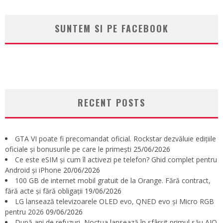
SUNTEM SI PE FACEBOOK
RECENT POSTS
GTA VI poate fi precomandat oficial. Rockstar dezvăluie edițiile
oficiale și bonusurile pe care le primești
25/06/2026
Ce este eSIM și cum îl activezi pe telefon? Ghid complet pentru
Android și iPhone
20/06/2026
100 GB de internet mobil gratuit de la Orange. Fără contract,
fără acte și fără obligații
19/06/2026
LG lansează televizoarele OLED evo, QNED evo și Micro RGB
pentru 2026
09/06/2026
După ani de refuzuri, Noctua lansează în sfârșit primul său AIO