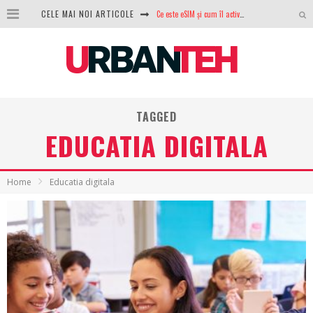
CELE MAI NOI ARTICOLE
Ce este eSIM și cum îl activezi pe telefon? Ghid complet pentru Android și iPhone
100 GB de internet mobil gratuit de la Orange. Fără contract, fără acte și fără obligații
LG lansează televizoarele OLED evo, QNED evo și Micro RGB pentru 2026
După ani de refuzuri, Noctua lansează în sfârșit primul său AIO
TAGGED
GoPro revine în competiție: Mission One este răspunsul pe care DJI nu îl aștepta
EDUCATIA DIGITALA
Analiza producției fotovoltaice în România – cât produce un sistem solar pe timp de iarnă?
NVIDIA avertizează: memoria RAM și SSD-urile ar putea deveni și mai scumpe în perioada următoare
Home
Educatia digitala
GTA VI poate fi precomandat oficial. Rockstar dezvăluie edițiile oficiale și bonusurile pe care le primești