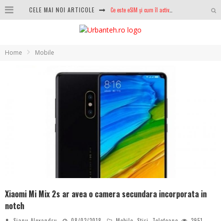
Ce este eSIM și cum îl activezi pe telefon? Ghid complet pentru Android și iPhone
CELE MAI NOI ARTICOLE
100 GB de internet mobil gratuit de la Orange. Fără contract, fără acte și fără obligații
LG lansează televizoarele OLED evo, QNED evo și Micro RGB pentru 2026
Home
Mobile
După ani de refuzuri, Noctua lansează în sfârșit primul său AIO
GoPro revine în competiție: Mission One este răspunsul pe care DJI nu îl aștepta
Analiza producției fotovoltaice în România – cât produce un sistem solar pe timp de iarnă?
NVIDIA avertizează: memoria RAM și SSD-urile ar putea deveni și mai scumpe în perioada următoare
GTA VI poate fi precomandat oficial. Rockstar dezvăluie edițiile oficiale și bonusurile pe care le primești
Xiaomi Mi Mix 2s ar avea o camera secundara incorporata in
notch
Sianu Alexandru
08/03/2018
Mobile
,
Stiri
,
Telefoane
2951