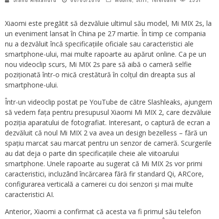
Xiaomi este pregătit să dezvăluie ultimul său model, Mi MIX 2s, la
un eveniment lansat în China pe 27 martie. În timp ce compania
nu a dezvăluit încă specificațiile oficiale sau caracteristici ale
smartphone-ului, mai multe rapoarte au apărut online. Ca pe un
nou videoclip scurs, Mi MIX 2s pare să aibă o cameră selfie
poziționată într-o mică crestătură în colțul din dreapta sus al
smartphone-ului.
Într-un videoclip postat pe YouTube de către Slashleaks, ajungem
să vedem fața pentru presupusul Xiaomi Mi MIX 2, care dezvăluie
poziția aparatului de fotografiat. Interesant, o captură de ecran a
dezvăluit că noul Mi MIX 2 va avea un design bezelless – fără un
spațiu marcat sau marcat pentru un senzor de cameră. Scurgerile
au dat deja o parte din specificațiile cheie ale viitoarului
smartphone. Unele rapoarte au sugerat că Mi MIX 2s vor primi
caracteristici, incluzând încărcarea fără fir standard Qi, ARCore,
configurarea verticală a camerei cu doi senzori și mai multe
caracteristici AI.
Anterior, Xiaomi a confirmat că acesta va fi primul său telefon