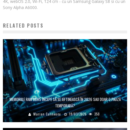
4K, webOS 2.0, Wi-Fi, 124 cm - cu un Samsung Galaxy S8 si cu un
Sony Alpha A6000.
RELATED POSTS
MEMORIILE RAM DDR5 ÎNCEPE SĂ SE IEFTINEASCĂ ÎN 2026 SAU DOAR O PAUZĂ
TEMPORARĂ?
Marian Calinescu
19/03/2026
350