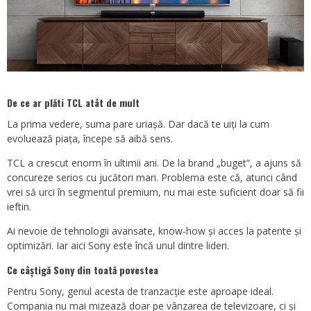
De ce ar plăti TCL atât de mult
La prima vedere, suma pare uriașă. Dar dacă te uiți la cum
evoluează piața, începe să aibă sens.
TCL a crescut enorm în ultimii ani. De la brand „buget”, a ajuns să
concureze serios cu jucători mari. Problema este că, atunci când
vrei să urci în segmentul premium, nu mai este suficient doar să fii
ieftin.
Ai nevoie de tehnologii avansate, know-how și acces la patente și
optimizări. Iar aici Sony este încă unul dintre lideri.
Ce câștigă Sony din toată povestea
Pentru Sony, genul acesta de tranzacție este aproape ideal.
Compania nu mai mizează doar pe vânzarea de televizoare, ci și