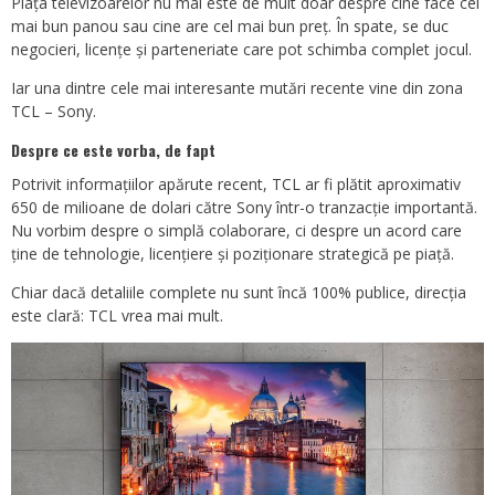
Piața televizoarelor nu mai este de mult doar despre cine face cel
mai bun panou sau cine are cel mai bun preț. În spate, se duc
negocieri, licențe și parteneriate care pot schimba complet jocul.
Iar una dintre cele mai interesante mutări recente vine din zona
TCL – Sony.
Despre ce este vorba, de fapt
Potrivit informațiilor apărute recent, TCL ar fi plătit aproximativ
650 de milioane de dolari către Sony într-o tranzacție importantă.
Nu vorbim despre o simplă colaborare, ci despre un acord care
ține de tehnologie, licențiere și poziționare strategică pe piață.
Chiar dacă detaliile complete nu sunt încă 100% publice, direcția
este clară: TCL vrea mai mult.