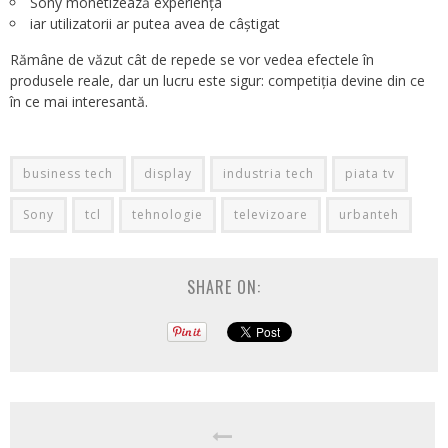
Sony monetizează experiența
iar utilizatorii ar putea avea de câștigat
Rămâne de văzut cât de repede se vor vedea efectele în
produsele reale, dar un lucru este sigur: competiția devine din ce
în ce mai interesantă.
business tech
display
industria tech
piata tv
Sony
tcl
tehnologie
televizoare
urbanteh
SHARE ON: