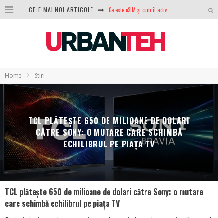
CELE MAI NOI ARTICOLE
100 GB de internet mobil gratuit de la Orange. Fără contract, fără acte și fără obligații
LG lansează televizoarele OLED evo, QNED evo și Micro RGB pentru 2026
După ani de refuzuri, Noctua lansează în sfârșit primul său AIO
GoPro revine în competiție: Mission One este răspunsul pe care DJI nu îl aștepta
Home
Stiri
Analiza producției fotovoltaice în România – cât produce un sistem solar pe timp de iarnă?
NVIDIA avertizează: memoria RAM și SSD-urile ar putea deveni și mai scumpe în perioada următoare
TCL PLĂTEȘTE 650 DE MILIOANE DE DOLARI
GTA VI poate fi precomandat oficial. Rockstar dezvăluie edițiile oficiale și bonusurile pe care le primești
CĂTRE SONY: O MUTARE CARE SCHIMBĂ
ECHILIBRUL PE PIAȚA TV
Ce este eSIM și cum îl activezi pe telefon? Ghid complet pentru Android și iPhone
TCL plătește 650 de milioane de dolari către Sony: o mutare
care schimbă echilibrul pe piața TV