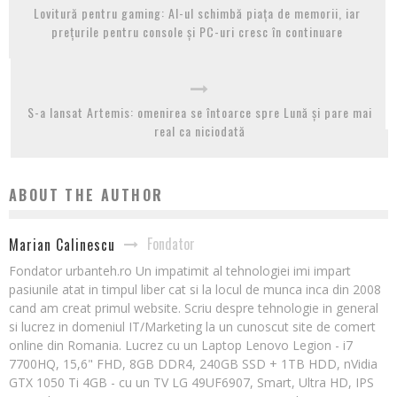
Lovitură pentru gaming: AI-ul schimbă piața de memorii, iar
prețurile pentru console și PC-uri cresc în continuare
S-a lansat Artemis: omenirea se întoarce spre Lună și pare mai
real ca niciodată
ABOUT THE AUTHOR
Fondator
Marian Calinescu
Fondator urbanteh.ro Un impatimit al tehnologiei imi impart
pasiunile atat in timpul liber cat si la locul de munca inca din 2008
cand am creat primul website. Scriu despre tehnologie in general
si lucrez in domeniul IT/Marketing la un cunoscut site de comert
online din Romania. Lucrez cu un Laptop Lenovo Legion - i7
7700HQ, 15,6" FHD, 8GB DDR4, 240GB SSD + 1TB HDD, nVidia
GTX 1050 Ti 4GB - cu un TV LG 49UF6907, Smart, Ultra HD, IPS