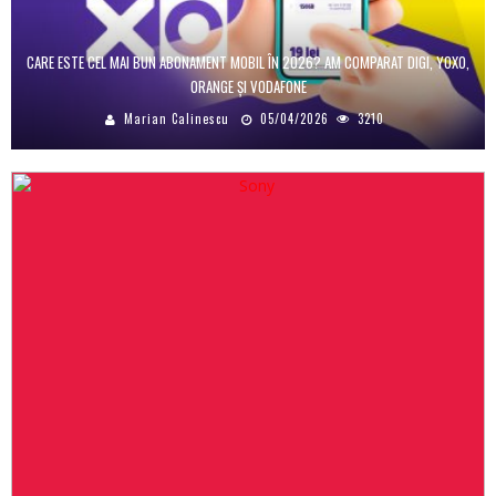
CARE ESTE CEL MAI BUN ABONAMENT MOBIL ÎN 2026? AM COMPARAT DIGI, YOXO,
ORANGE ȘI VODAFONE
Marian Calinescu
05/04/2026
3210