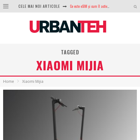
Ce este eSIM și cum îl activezi pe telefon? Ghid complet pentru Android și iPhone
CELE MAI NOI ARTICOLE
100 GB de internet mobil gratuit de la Orange. Fără contract, fără acte și fără obligații
LG lansează televizoarele OLED evo, QNED evo și Micro RGB pentru 2026
După ani de refuzuri, Noctua lansează în sfârșit primul său AIO
TAGGED
GoPro revine în competiție: Mission One este răspunsul pe care DJI nu îl aștepta
XIAOMI MIJIA
Analiza producției fotovoltaice în România – cât produce un sistem solar pe timp de iarnă?
NVIDIA avertizează: memoria RAM și SSD-urile ar putea deveni și mai scumpe în perioada următoare
Home
Xiaomi Mijia
GTA VI poate fi precomandat oficial. Rockstar dezvăluie edițiile oficiale și bonusurile pe care le primești