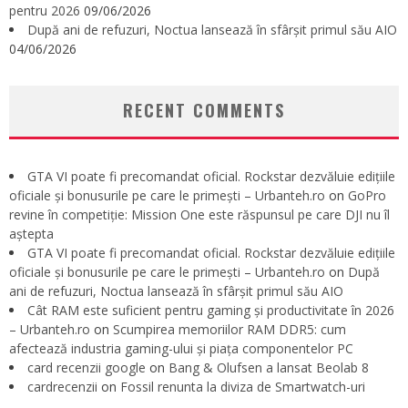
pentru 2026
09/06/2026
După ani de refuzuri, Noctua lansează în sfârșit primul său AIO
04/06/2026
RECENT COMMENTS
GTA VI poate fi precomandat oficial. Rockstar dezvăluie edițiile
oficiale și bonusurile pe care le primești – Urbanteh.ro
on
GoPro
revine în competiție: Mission One este răspunsul pe care DJI nu îl
aștepta
GTA VI poate fi precomandat oficial. Rockstar dezvăluie edițiile
oficiale și bonusurile pe care le primești – Urbanteh.ro
on
După
ani de refuzuri, Noctua lansează în sfârșit primul său AIO
Cât RAM este suficient pentru gaming și productivitate în 2026
– Urbanteh.ro
on
Scumpirea memoriilor RAM DDR5: cum
afectează industria gaming-ului și piața componentelor PC
card recenzii google
on
Bang & Olufsen a lansat Beolab 8
cardrecenzii
on
Fossil renunta la diviza de Smartwatch-uri