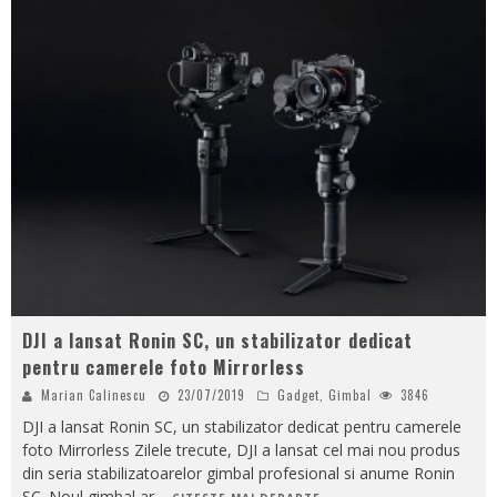
DJI a lansat Ronin SC, un stabilizator dedicat
pentru camerele foto Mirrorless
Marian Calinescu
23/07/2019
Gadget
,
Gimbal
3846
DJI a lansat Ronin SC, un stabilizator dedicat pentru camerele
foto Mirrorless Zilele trecute, DJI a lansat cel mai nou produs
din seria stabilizatoarelor gimbal profesional si anume Ronin
SC. Noul gimbal ar
...