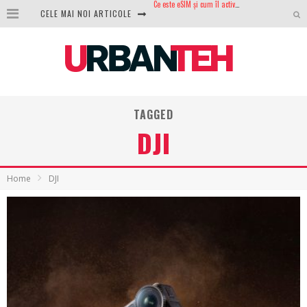
CELE MAI NOI ARTICOLE
100 GB de internet mobil gratuit de la Orange. Fără contract, fără acte și fără obligații
LG lansează televizoarele OLED evo, QNED evo și Micro RGB pentru 2026
După ani de refuzuri, Noctua lansează în sfârșit primul său AIO
GoPro revine în competiție: Mission One este răspunsul pe care DJI nu îl aștepta
TAGGED
Analiza producției fotovoltaice în România – cât produce un sistem solar pe timp de iarnă?
DJI
NVIDIA avertizează: memoria RAM și SSD-urile ar putea deveni și mai scumpe în perioada următoare
GTA VI poate fi precomandat oficial. Rockstar dezvăluie edițiile oficiale și bonusurile pe care le primești
Home
DJI
Ce este eSIM și cum îl activezi pe telefon? Ghid complet pentru Android și iPhone