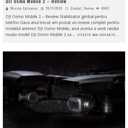
DJI Osmo Mobile 2 – Review
Marian Calinescu
20/11/2018
Gimbal
,
Review
4969
DJI Osmo Mobile 2 – Review Stabilizator gimbal pentru
telefon Daca anul trecut am postat un review complet pentru
modelul anterior DJI Osmo Mobile, anul acesta a venit randul
noului model DJI Osmo Mobile 2 sa
...
CITESTE MAI DEPARTE...