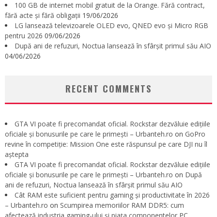
100 GB de internet mobil gratuit de la Orange. Fără contract,
fără acte și fără obligații
19/06/2026
LG lansează televizoarele OLED evo, QNED evo și Micro RGB
pentru 2026
09/06/2026
După ani de refuzuri, Noctua lansează în sfârșit primul său AIO
04/06/2026
RECENT COMMENTS
GTA VI poate fi precomandat oficial. Rockstar dezvăluie edițiile
oficiale și bonusurile pe care le primești – Urbanteh.ro
on
GoPro
revine în competiție: Mission One este răspunsul pe care DJI nu îl
aștepta
GTA VI poate fi precomandat oficial. Rockstar dezvăluie edițiile
oficiale și bonusurile pe care le primești – Urbanteh.ro
on
După
ani de refuzuri, Noctua lansează în sfârșit primul său AIO
Cât RAM este suficient pentru gaming și productivitate în 2026
– Urbanteh.ro
on
Scumpirea memoriilor RAM DDR5: cum
afectează industria gaming-ului și piața componentelor PC