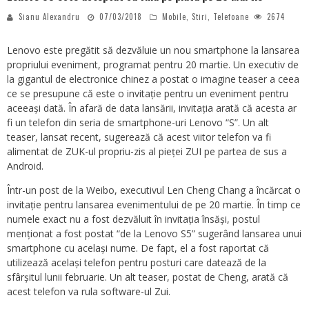
Sianu Alexandru
07/03/2018
Mobile
,
Stiri
,
Telefoane
2674
Lenovo este pregătit să dezvăluie un nou smartphone la lansarea
propriului eveniment, programat pentru 20 martie. Un executiv de
la gigantul de electronice chinez a postat o imagine teaser a ceea
ce se presupune că este o invitație pentru un eveniment pentru
aceeași dată. În afară de data lansării, invitația arată că acesta ar
fi un telefon din seria de smartphone-uri Lenovo “S”. Un alt
teaser, lansat recent, sugerează că acest viitor telefon va fi
alimentat de ZUK-ul propriu-zis al pieței ZUI pe partea de sus a
Android.
Într-un post de la Weibo, executivul Len Cheng Chang a încărcat o
invitație pentru lansarea evenimentului de pe 20 martie. În timp ce
numele exact nu a fost dezvăluit în invitația însăși, postul
menționat a fost postat “de la Lenovo S5” sugerând lansarea unui
smartphone cu același nume. De fapt, el a fost raportat că
utilizează același telefon pentru posturi care datează de la
sfârșitul lunii februarie. Un alt teaser, postat de Cheng, arată că
acest telefon va rula software-ul Zui.