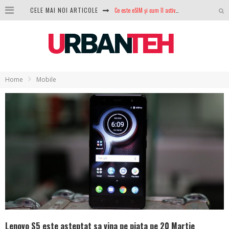
Ce este eSIM și cum îl activezi pe telefon? Ghid complet pentru Android și iPhone
CELE MAI NOI ARTICOLE
100 GB de internet mobil gratuit de la Orange. Fără contract, fără acte și fără obligații
LG lansează televizoarele OLED evo, QNED evo și Micro RGB pentru 2026
După ani de refuzuri, Noctua lansează în sfârșit primul său AIO
Home
Mobile
GoPro revine în competiție: Mission One este răspunsul pe care DJI nu îl aștepta
Analiza producției fotovoltaice în România – cât produce un sistem solar pe timp de iarnă?
NVIDIA avertizează: memoria RAM și SSD-urile ar putea deveni și mai scumpe în perioada următoare
GTA VI poate fi precomandat oficial. Rockstar dezvăluie edițiile oficiale și bonusurile pe care le primești
Lenovo S5 este asteptat sa vina pe piata pe 20 Martie