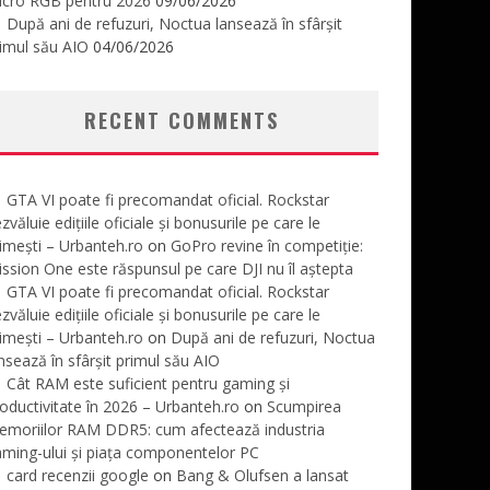
icro RGB pentru 2026
09/06/2026
După ani de refuzuri, Noctua lansează în sfârșit
imul său AIO
04/06/2026
RECENT COMMENTS
GTA VI poate fi precomandat oficial. Rockstar
zvăluie edițiile oficiale și bonusurile pe care le
imești – Urbanteh.ro
on
GoPro revine în competiție:
ssion One este răspunsul pe care DJI nu îl aștepta
GTA VI poate fi precomandat oficial. Rockstar
zvăluie edițiile oficiale și bonusurile pe care le
imești – Urbanteh.ro
on
După ani de refuzuri, Noctua
nsează în sfârșit primul său AIO
Cât RAM este suficient pentru gaming și
oductivitate în 2026 – Urbanteh.ro
on
Scumpirea
emoriilor RAM DDR5: cum afectează industria
ming-ului și piața componentelor PC
card recenzii google
on
Bang & Olufsen a lansat