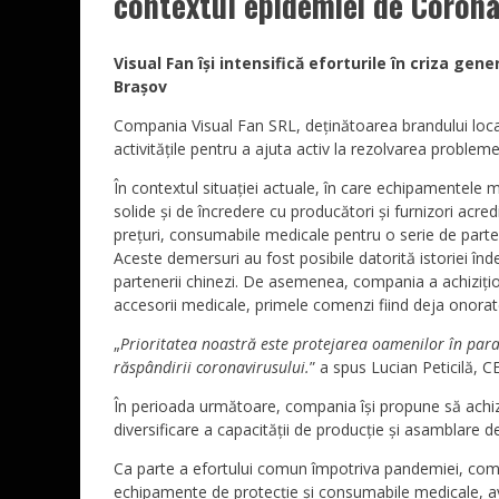
contextul epidemiei de Corona
Visual Fan își intensifică eforturile în criza ge
Brașov
Compania Visual Fan SRL, deținătoarea brandului local A
activitățile pentru a ajuta activ la rezolvarea probl
În contextul situației actuale, în care echipamentele m
solide și de încredere cu producători și furnizori acre
prețuri, consumabile medicale pentru o serie de partene
Aceste demersuri au fost posibile datorită istoriei în
partenerii chinezi. De asemenea, compania a achizițio
accesorii medicale, primele comenzi fiind deja onorat
„
Prioritatea noastră este protejarea oamenilor în paral
răspândirii coronavirusului.
” a spus Lucian Peticilă, C
În perioada următoare, compania își propune să achi
diversificare a capacității de producție și asamblare 
Ca parte a efortului comun împotriva pandemiei, comp
echipamente de protecție și consumabile medicale, avân