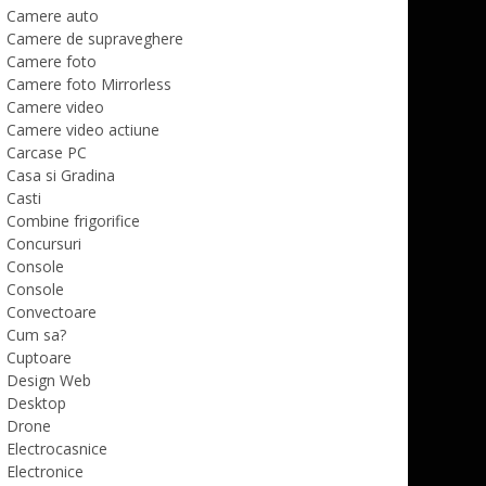
Camere auto
Camere de supraveghere
Camere foto
Camere foto Mirrorless
Camere video
Camere video actiune
Carcase PC
Casa si Gradina
Casti
Combine frigorifice
Concursuri
Console
Console
Convectoare
Cum sa?
Cuptoare
Design Web
Desktop
Drone
Electrocasnice
Electronice