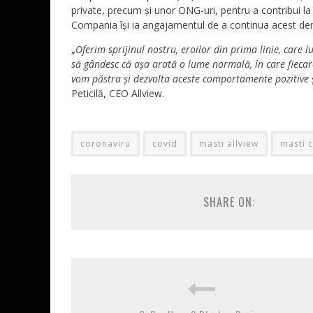
private, precum și unor ONG-uri, pentru a contribui la
Compania își ia angajamentul de a continua acest dem
„
Oferim sprijinul nostru, eroilor din prima linie, care l
să gândesc că așa arată o lume normală, în care fiecar
vom păstra și dezvolta aceste comportamente pozitive ș
Peticilă, CEO Allview.
coronaviru
covid
masti allview
masti c
SHARE ON: