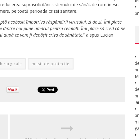
M
 reducerea suprasolicitării sistemului de sănătate românesc.
ers, pe toată perioada crizei sanitare.
pr
uptă neobosit împotriva răspândirii virusului, zi de zi. Îmi place
e dintre noi pune umărul pentru celălalt. Îmi place să cred că ne
i după ce vom fi depășit criza de sănătate
.” a spus Lucian
de
hirurgicale
masti de protectie
pr
Mi
de
pr
la
pr
m
ga