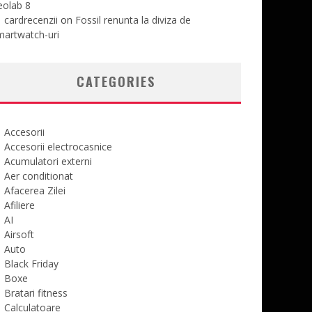
eolab 8
cardrecenzii
on
Fossil renunta la diviza de
martwatch-uri
CATEGORIES
Accesorii
Accesorii electrocasnice
Acumulatori externi
Aer conditionat
Afacerea Zilei
Afiliere
AI
Airsoft
Auto
Black Friday
Boxe
Bratari fitness
Calculatoare