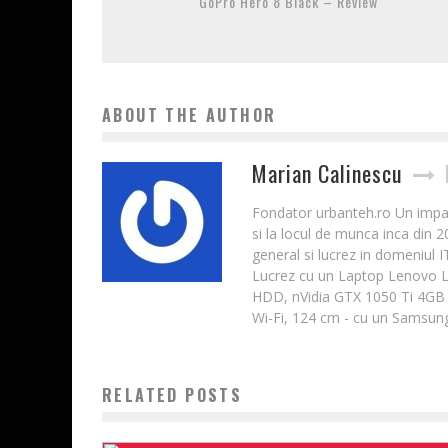
GoPro Hero 8 Black – Review
ABOUT THE AUTHOR
Marian Calinescu
Fondator urbanteh.ro Un impatim
si la locul de munca inca din 
general si lucrez in domeniul 
Lucrez cu un Laptop Lenovo 
HDD, nVidia GTX 1050 Ti 4GB 
Wi-Fi, 124 cm - cu un Samsung
RELATED POSTS