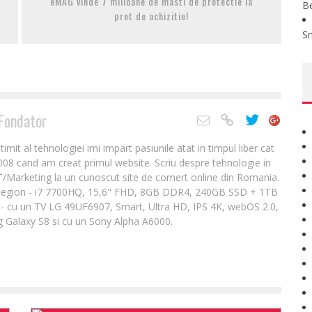
eMAG vinde 7 milioane de masti de protectie la
B
pret de achizitie!
S
Fondator
it al tehnologiei imi impart pasiunile atat in timpul liber cat
2008 cand am creat primul website. Scriu despre tehnologie in
IT/Marketing la un cunoscut site de comert online din Romania.
Legion - i7 7700HQ, 15,6" FHD, 8GB DDR4, 240GB SSD + 1TB
- cu un TV LG 49UF6907, Smart, Ultra HD, IPS 4K, webOS 2.0,
 Galaxy S8 si cu un Sony Alpha A6000.