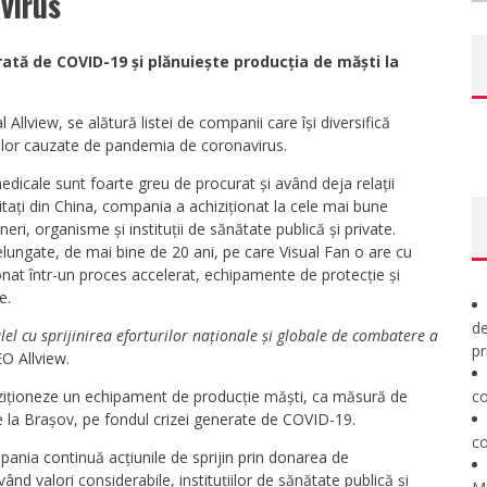
virus
nerată de COVID-19 și plănuiește producția de măști la
llview, se alătură listei de companii care își diversifică
emelor cauzate de pandemia de coronavirus.
edicale sunt foarte greu de procurat și având deja relații
ditați din China, compania a achiziționat la cele mai bune
ri, organisme și instituții de sănătate publică și private.
delungate, de mai bine de 20 ani, pe care Visual Fan o are cu
nat într-un proces accelerat, echipamente de protecție și
e.
de
el cu sprijinirea eforturilor naționale și globale de combatere a
pr
EO Allview.
ziționeze un echipament de producție măști, ca măsură de
co
de la Brașov, pe fondul crizei generate de COVID-19.
co
ania continuă acțiunile de sprijin prin donarea de
d valori considerabile, instituțiilor de sănătate publică și