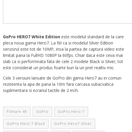
GoPro HERO7 White Edition
este modelul standard de la care
pleca noua gama Hero7. La fel ca si modelul Silver Edition
senzorul este tot de 10MP, insa la partea de captura video este
limitat pana la FullHD 1080P la 60fps. Chiar daca este ceva mai
slab ca si performnata fata de cele 2 modele Black si Silver, tot
este considerat un produs foarte bun la un pret realtiv mic.
Cele 3 versiuni lansate de GoPro din gama Hero7 au in comun
rezistenta la apa de pana la 10m fara carcasa subacvatica
suplimentara si ecranul tactile de 2 inch.
Filmare 4K
GoPro
GoPro Hero 7
GoPro Hero 7 Black
GoPro Hero7 Silver