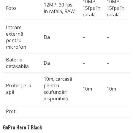
10MP,
10MP,
12MP, 30 fps
Foto
15fps în
15fps în
în rafală, RAW
rafală
rafală
Intrare
externă
Da
–
–
pentru
microfon
Baterie
Da
–
–
detașabilă
10m, carcasă
Protecție la
pentru
10m
10m
apă
scufundări
disponibilă
Pret
GoPro Hero 7 Black