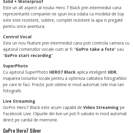
Solid + Waterproof
Este un alt aspect al noului Hero 7 Black prin intermediul carui
reprezentantii companiei ne spun inca odata ca modelul de top
este este rezistent, subtire, complet rezistent la apa si pregatit
pentru orice aventura.
Control Vocal
Este un nou feature prin intermediul carui poti controla camera cu
ajutorul comenzilor vocale cum ar fi: “
GoPro take a foto
” sau
“
GoPro start recording
”
SuperPhoto
Cu ajutorul SuperPhoto
HERO7 Black
aplica inteligent
HDR
,
maparea tonurilor locale pentru a optimiza calitatea fotografiilor
pe care le faci. Practic poti obtine in mod automat cele mai tari
fotografii.
Live Streaming
GoPro Hero7 Black este acum capabil de
Video Streaming
pe
Facebook Live. Clipurile din live-uri pot fi salvate in mod automat
direct pe cardul de memorie.
GoPro Hero7 Silver