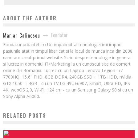
ABOUT THE AUTHOR
Fondator
Marian Calinescu
Fondator urbanteh.ro Un impatimit al tehnologiei imi impart
pasiunile atat in timpul liber cat si la locul de munca inca din 2008
cand am creat primul website. Scriu despre tehnologie in general
si lucrez in domeniul IT/Marketing la un cunoscut site de comert
online din Romania. Lucrez cu un Laptop Lenovo Legion - i7
7700HQ, 15,6" FHD, 8GB DDR4, 240GB SSD + 1TB HDD, nVidia
GTX 1050 Ti 4GB - cu un TV LG 49UF6907, Smart, Ultra HD, IPS
4K, webOS 2.0, Wi-Fi, 124 cm - cu un Samsung Galaxy S8 si cu un
Sony Alpha A6000.
RELATED POSTS