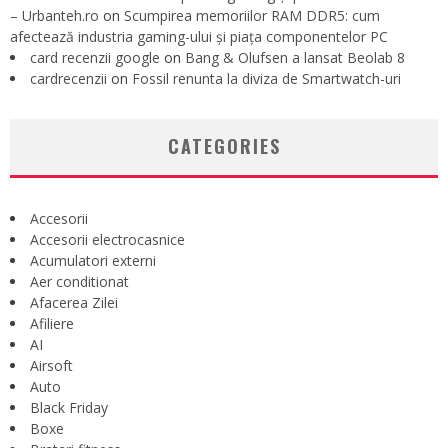
– Urbanteh.ro
on
Scumpirea memoriilor RAM DDR5: cum
afectează industria gaming-ului și piața componentelor PC
card recenzii google
on
Bang & Olufsen a lansat Beolab 8
cardrecenzii
on
Fossil renunta la diviza de Smartwatch-uri
CATEGORIES
Accesorii
Accesorii electrocasnice
Acumulatori externi
Aer conditionat
Afacerea Zilei
Afiliere
AI
Airsoft
Auto
Black Friday
Boxe