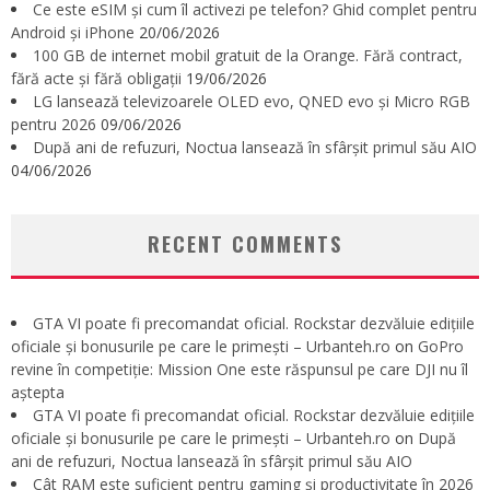
Ce este eSIM și cum îl activezi pe telefon? Ghid complet pentru
Android și iPhone
20/06/2026
100 GB de internet mobil gratuit de la Orange. Fără contract,
fără acte și fără obligații
19/06/2026
LG lansează televizoarele OLED evo, QNED evo și Micro RGB
pentru 2026
09/06/2026
După ani de refuzuri, Noctua lansează în sfârșit primul său AIO
04/06/2026
RECENT COMMENTS
GTA VI poate fi precomandat oficial. Rockstar dezvăluie edițiile
oficiale și bonusurile pe care le primești – Urbanteh.ro
on
GoPro
revine în competiție: Mission One este răspunsul pe care DJI nu îl
aștepta
GTA VI poate fi precomandat oficial. Rockstar dezvăluie edițiile
oficiale și bonusurile pe care le primești – Urbanteh.ro
on
După
ani de refuzuri, Noctua lansează în sfârșit primul său AIO
Cât RAM este suficient pentru gaming și productivitate în 2026