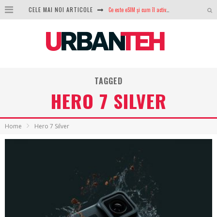
Ce este eSIM și cum îl activezi pe telefon? Ghid complet pentru Android și iPhone
CELE MAI NOI ARTICOLE
100 GB de internet mobil gratuit de la Orange. Fără contract, fără acte și fără obligații
LG lansează televizoarele OLED evo, QNED evo și Micro RGB pentru 2026
După ani de refuzuri, Noctua lansează în sfârșit primul său AIO
TAGGED
GoPro revine în competiție: Mission One este răspunsul pe care DJI nu îl aștepta
HERO 7 SILVER
Analiza producției fotovoltaice în România – cât produce un sistem solar pe timp de iarnă?
NVIDIA avertizează: memoria RAM și SSD-urile ar putea deveni și mai scumpe în perioada următoare
Home
Hero 7 Silver
GTA VI poate fi precomandat oficial. Rockstar dezvăluie edițiile oficiale și bonusurile pe care le primești