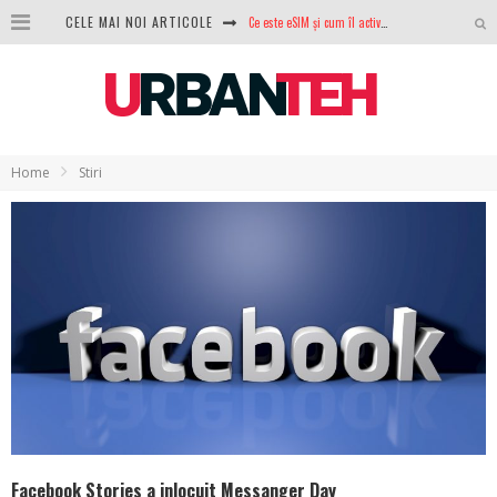
CELE MAI NOI ARTICOLE
100 GB de internet mobil gratuit de la Orange. Fără contract, fără acte și fără obligații
LG lansează televizoarele OLED evo, QNED evo și Micro RGB pentru 2026
După ani de refuzuri, Noctua lansează în sfârșit primul său AIO
GoPro revine în competiție: Mission One este răspunsul pe care DJI nu îl aștepta
Home
Stiri
Analiza producției fotovoltaice în România – cât produce un sistem solar pe timp de iarnă?
NVIDIA avertizează: memoria RAM și SSD-urile ar putea deveni și mai scumpe în perioada următoare
GTA VI poate fi precomandat oficial. Rockstar dezvăluie edițiile oficiale și bonusurile pe care le primești
Facebook Stories a inlocuit Messanger Day