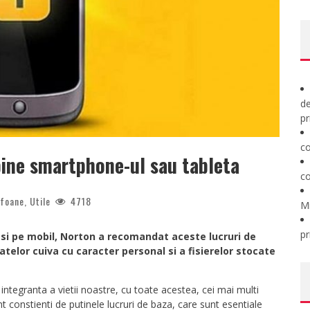
de
pr
co
bine smartphone-ul sau tableta
co
efoane
,
Utile
4718
M
pr
t si pe mobil, Norton a recomandat aceste lucruri de
atelor cuiva cu caracter personal si a fisierelor stocate
 integranta a vietii noastre, cu toate acestea, cei mai multi
nt constienti de putinele lucruri de baza, care sunt esentiale