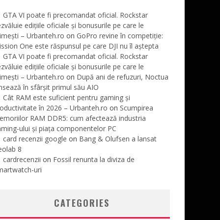
GTA VI poate fi precomandat oficial. Rockstar
zvăluie edițiile oficiale și bonusurile pe care le
imești – Urbanteh.ro
on
GoPro revine în competiție:
ssion One este răspunsul pe care DJI nu îl aștepta
GTA VI poate fi precomandat oficial. Rockstar
zvăluie edițiile oficiale și bonusurile pe care le
imești – Urbanteh.ro
on
După ani de refuzuri, Noctua
nsează în sfârșit primul său AIO
Cât RAM este suficient pentru gaming și
oductivitate în 2026 – Urbanteh.ro
on
Scumpirea
emoriilor RAM DDR5: cum afectează industria
ming-ului și piața componentelor PC
card recenzii google
on
Bang & Olufsen a lansat
eolab 8
cardrecenzii
on
Fossil renunta la diviza de
martwatch-uri
CATEGORIES