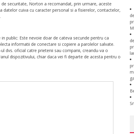
utii de securitate, Norton a recomandat, prin urmare, aceste
ea datelor cuiva cu caracter personal si a fisierelor, contactelor,
de
.
pr
Mi
in public: Este nevoie doar de cateva secunde pentru ca
de
lecta informatii de conectare si copiere a parolelor salvate.
pr
ul dvs. oficial catre prietenii sau companii, creandu-va o
la
anul dispozitivului, chiar daca vei fi departe de acesta pentru o
pr
m
ga
B
S