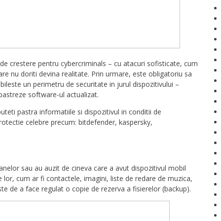
de crestere pentru cybercriminals – cu atacuri sofisticate, cum
are nu doriti devina realitate. Prin urmare, este obligatoriu sa
bileste un perimetru de securitate in jurul dispozitivului –
pastreze software-ul actualizat.
uteti pastra informatiile si dispozitivul in conditii de
protectie celebre precum: bitdefender, kaspersky,
oanelor sau au auzit de cineva care a avut dispozitivul mobil
le lor, cum ar fi contactele, imagini, liste de redare de muzica,
ste de a face regulat o copie de rezerva a fisierelor (backup).