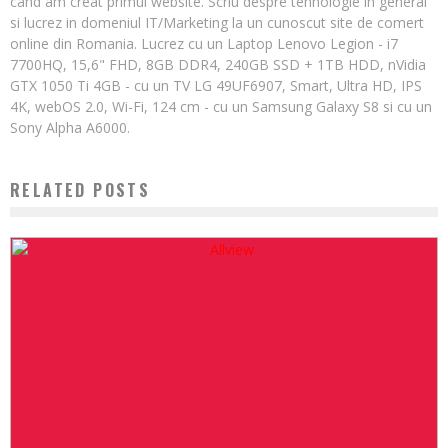
cand am creat primul website. Scriu despre tehnologie in general
si lucrez in domeniul IT/Marketing la un cunoscut site de comert
online din Romania. Lucrez cu un Laptop Lenovo Legion - i7
7700HQ, 15,6" FHD, 8GB DDR4, 240GB SSD + 1TB HDD, nVidia
GTX 1050 Ti 4GB - cu un TV LG 49UF6907, Smart, Ultra HD, IPS
4K, webOS 2.0, Wi-Fi, 124 cm - cu un Samsung Galaxy S8 si cu un
Sony Alpha A6000.
RELATED POSTS