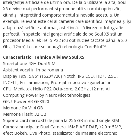
inteligenței artificiale de ultimă oră. De la o utilizare la alta, Soul
X5 devine mai performant și propune utilizatorului optimizări,
citind și intepretând comportamentul si nevoile acestuia. Un
exemplu relevant este cel al camerei care identifică imaginea și își
adaptează setările automat, asfel încât să livreze o fotografie
perfectă. În spatele inteligenței artificiale de pe Soul X5 stă un
procesor MediaTek Helio P22 (cu opt nuclee tactate până la 2.0
Ghz, 12nm) la care se adaugă tehnologia CorePilot™.
Caracteristici Tehnice Allview Soul X5:
Smartphone 4G+ Dual SIM
Asistent vocal in limba romana
Display 19:9, 5.86″ (1520*720) Notch, IPS LCD, HD+, 2.5D,
INCELL, Full lamination, Protejat impotriva zgarieturilor
CPU: Mediatek Helio P22 Octa-core, 2.0GHz ,12 nm, AI
Computing Power by NeuroPilot tehnologies
GPU: Power VR GE8320
Memorie RAM: 4 GB
Memorie Flash: 32 GB
Suporta card microSD de pana la 256 GB in mod single SIM
Camera principala: Dual Camera 16MP AF,PDAF,f/2.0 + 5MP,
efect Bokeh, Live Photo, stabilizator de imagine electronic