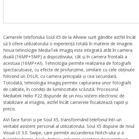
Camerele telefonului Soul X5 de la Allview sunt gândite astfel încât
să îi ofere utilizatorului o experiență totală în materie de imagine.
Noua tehnologie MediaTek Imagiq este integrată atât în camera
duală (16MP+5MP) a dispozitivului, cât și în camera frontală a
acestuia (16MP+AI). Tehnologia permite realizarea de fotografii
spectaculoase, cu efecte de profunzime, similare cu cele obținute
folosind un DSLR, cu camera principală și cea secundară.
Totodată, tehnologia Imagiq permite capturarea unor fotografii
de calitate, în condiții de luminozitate scăzută. Procesorul
Mediatek Helio P22 dispunde de un nou sistem electronic de
stabilizare al imaginii, astfel încât camerele focalizează rapid și
precis.
AVI face furori și pe Soul X5, transformând telefonul într-un
veritabil asistent personal al utilizatorului. Soul X5 dispune de noul
Visual UI 3.0. Swipe, care permite ascunderea Notch-ului și a