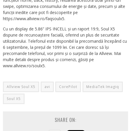
funcțiilor home, back, history, reluarea acestora doar printr-un
swipe, optimizarea consumului de energie și date, precum și alte
funcții inedite care pot fi descoperite pe
https://www.allview.ro/faqsoulx5.
Cu un display de 5.86” IPS INCELL și un raport 19:9, Soul X5
dispune de recunoaștere facială, oferind un plus de securitate
utilizatorului. Telefonul este disponibil la precomandă începând cu
6 septembrie, la prețul de 1099 lei. Cei care doresc să își
precomande telefonul, vor primi și o surpriză de la Allview. Mai
multe detalii despre produs și comenzi, găsiți pe
www.allview.ro/soulx5.
Allview Soul X5
avi
CorePilot
MediaTek Imagiq
Soul X5
SHARE ON: