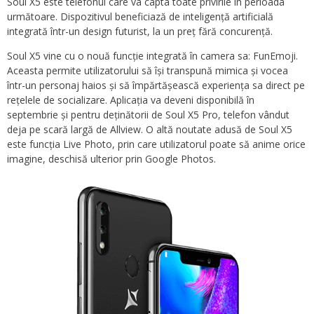
Soul X5 este telefonul care va capta toate privirile în perioada
următoare. Dispozitivul beneficiază de inteligență artificială
integrată într-un design futurist, la un preț fără concurență.
Soul X5 vine cu o nouă funcție integrată în camera sa: FunEmoji.
Aceasta permite utilizatorului să își transpună mimica și vocea
într-un personaj haios și să împărtășească experiența sa direct pe
rețelele de socializare. Aplicația va deveni disponibilă în
septembrie și pentru deținătorii de Soul X5 Pro, telefon vândut
deja pe scară largă de Allview. O altă noutate adusă de Soul X5
este funcția Live Photo, prin care utilizatorul poate să anime orice
imagine, deschisă ulterior prin Google Photos.